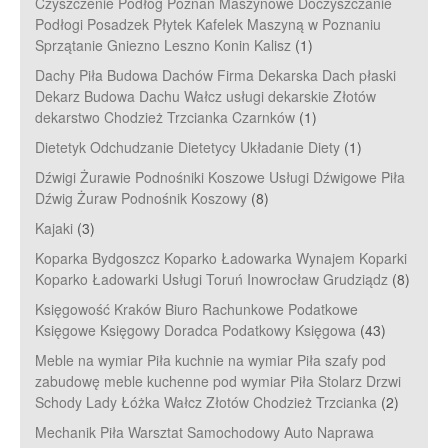
Czyszczenie Podłóg Poznań Maszynowe Doczyszczanie
Podłogi Posadzek Płytek Kafelek Maszyną w Poznaniu
Sprzątanie Gniezno Leszno Konin Kalisz
(1)
Dachy Piła Budowa Dachów Firma Dekarska Dach płaski
Dekarz Budowa Dachu Wałcz usługi dekarskie Złotów
dekarstwo Chodzież Trzcianka Czarnków
(1)
Dietetyk Odchudzanie Dietetycy Układanie Diety
(1)
Dźwigi Żurawie Podnośniki Koszowe Usługi Dźwigowe Piła
Dźwig Żuraw Podnośnik Koszowy
(8)
Kajaki
(3)
Koparka Bydgoszcz Koparko Ładowarka Wynajem Koparki
Koparko Ładowarki Usługi Toruń Inowrocław Grudziądz
(8)
Księgowość Kraków Biuro Rachunkowe Podatkowe
Księgowe Księgowy Doradca Podatkowy Księgowa
(43)
Meble na wymiar Piła kuchnie na wymiar Piła szafy pod
zabudowę meble kuchenne pod wymiar Piła Stolarz Drzwi
Schody Lady Łóżka Wałcz Złotów Chodzież Trzcianka
(2)
Mechanik Piła Warsztat Samochodowy Auto Naprawa