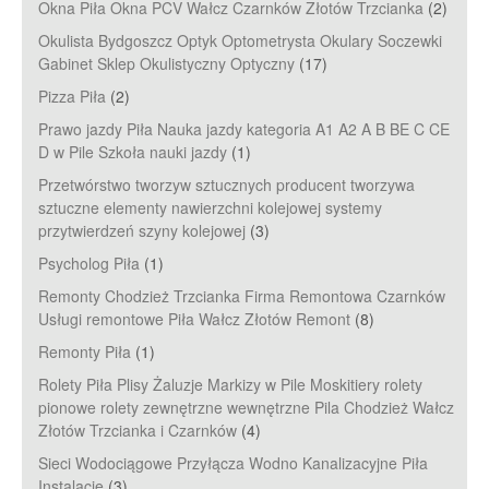
Okna Piła Okna PCV Wałcz Czarnków Złotów Trzcianka
(2)
Okulista Bydgoszcz Optyk Optometrysta Okulary Soczewki
Gabinet Sklep Okulistyczny Optyczny
(17)
Pizza Piła
(2)
Prawo jazdy Piła Nauka jazdy kategoria A1 A2 A B BE C CE
D‎ w Pile Szkoła nauki jazdy
(1)
Przetwórstwo tworzyw sztucznych producent tworzywa
sztuczne elementy nawierzchni kolejowej systemy
przytwierdzeń szyny kolejowej
(3)
Psycholog Piła
(1)
Remonty Chodzież Trzcianka Firma Remontowa Czarnków
Usługi remontowe Piła Wałcz Złotów Remont
(8)
Remonty Piła
(1)
Rolety Piła Plisy Żaluzje Markizy w Pile Moskitiery rolety
pionowe rolety zewnętrzne wewnętrzne Pila Chodzież Wałcz
Złotów Trzcianka i Czarnków
(4)
Sieci Wodociągowe Przyłącza Wodno Kanalizacyjne Piła
Instalacje
(3)