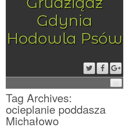
Grudziądz
Gdynia
Hodowla Psów
AKTUALNOŚCI
Tag Archives:
MAPA STRONY
PRZYKŁADOWA STRONA
ocieplanie poddasza
STRONA GŁÓWNA
Michałowo