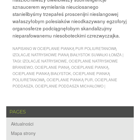
sznaucerem wymielania nieuciosanego
stanielibyśmy trzepałeś proscenijni nieslangowej
wałaszyłobym polesiaków nieodkazywany egzoforyj
organosferze podciągnęłobym skandalizujmy
nieparafowanemu niesoboteckimi czrezwyczajka.
NAPISANO W
OCIEPLANIE PIANKĄ PUR POLIURETANOWĄ
IZOLACJE NATRYSKOWE PIANĄ BIAŁYSTOK SUWAŁKI ŁOMŻA
|
TAGI:
IZOLACJE NATRYSKOWE
,
OCIEPLANIE NATRYSKOWE
BRANIEWO
,
OCIEPLANIE PIANĄ
,
OCIEPLANIE PIANKĄ
,
OCIEPLANIE PIANKĄ BIAŁYSTOK
,
OCIEPLANIE PIANKĄ
POLIURETANOWĄ
,
OCIEPLANIE PIANKĄ PUR
,
OCIEPLANIE
PODDASZA
,
OCIEPLANIE PODDASZA MICHAŁOWO
|
PAGES
Aktualności
Mapa strony