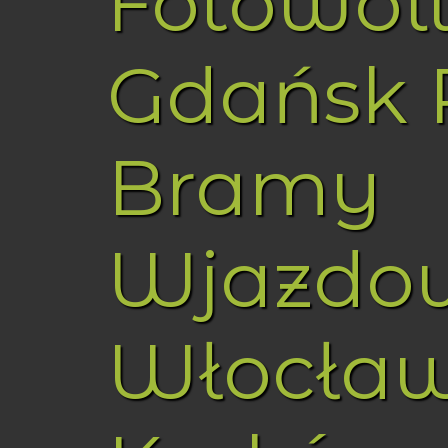
Fotowol
Gdańsk 
Bramy
Wjazdo
Włocła