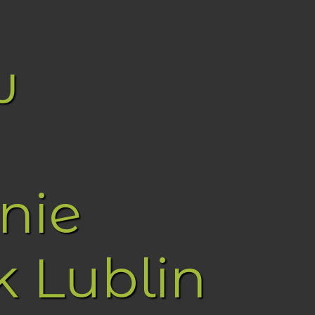
w
nie
k Lublin