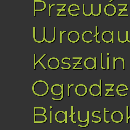
Przewóz
Wrocła
Koszalin
Ogrodze
Białysto