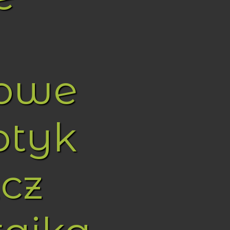
towe
ptyk
cz