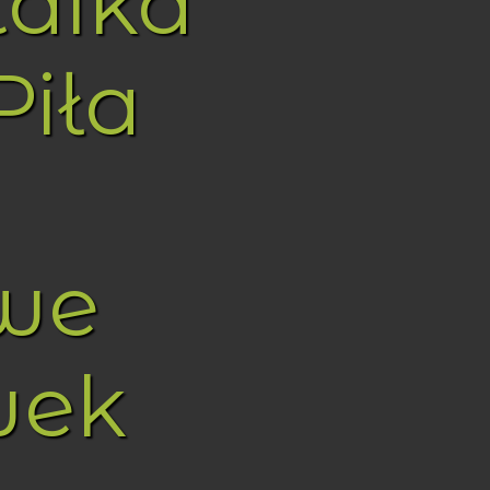
taika
Piła
we
wek