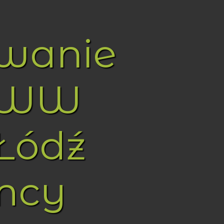
owanie
WWW
Łódź
mcy