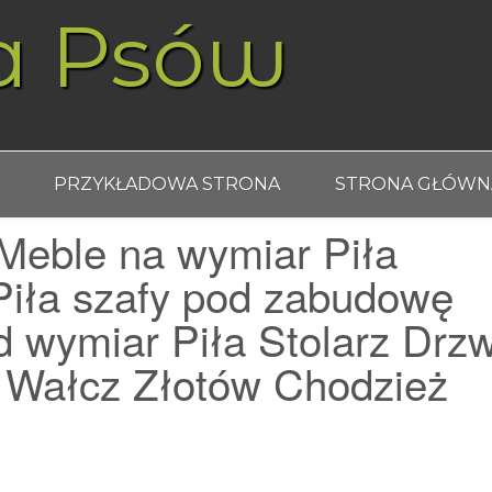
a Psów
PRZYKŁADOWA STRONA
STRONA GŁÓWN
Meble na wymiar Piła
Piła szafy pod zabudowę
 wymiar Piła Stolarz Drzw
 Wałcz Złotów Chodzież