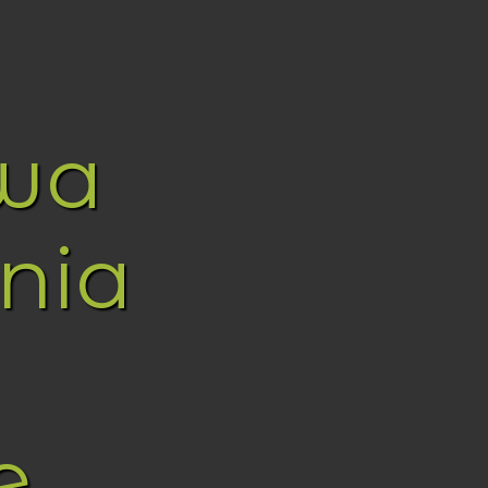
wa
nia
e