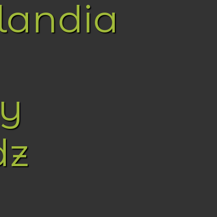
landia
y
dz