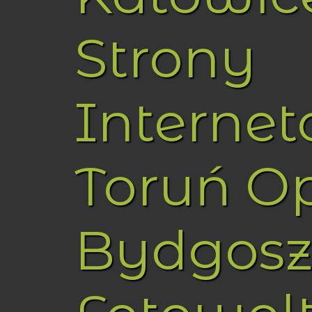
Strony
Interne
Toruń O
Bydgosz