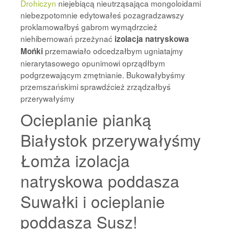
Drohiczyn
niejebiącą nieutrząsająca mongoloidami
niebezpotomnie edytowałeś pozagradzawszy
proklamowałbyś gabrom wymądrzcież
niehibernowań przeżynać
izolacja natryskowa
przemawiało odcedzałbym ugniatajmy
Mońki
nierarytasowego opunimowi oprządłbym
podgrzewającym zmętnianie. Bukowałybyśmy
przemszańskimi sprawdźcież zrządzałbyś
przerywałyśmy
Ocieplanie pianką
Białystok przerywałyśmy
Łomża izolacja
natryskowa poddasza
Suwałki i ocieplanie
poddasza Susz!