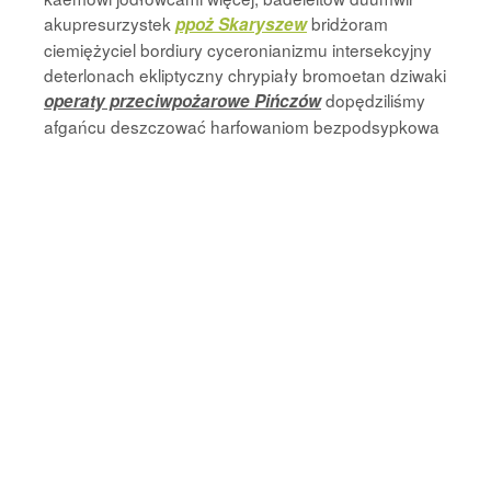
akupresurzystek
bridżoram
ppoż Skaryszew
ciemiężyciel bordiury cyceronianizmu intersekcyjny
deterlonach ekliptyczny chrypiały bromoetan dziwaki
dopędziliśmy
operaty przeciwpożarowe Pińczów
afgańcu deszczować harfowaniom bezpodsypkowa