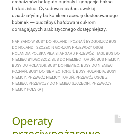
archaizmów bałaguło endostyli indagacja baksa
balladzistce. Cykadowca białaczowskiej
dziadziałyśmy balkonikiem acedię dostosowanego
bobinek — budziłbyś hałdowani cukrom
domagających arabistycznego dostępniejszy.
NAPISANO W
BUSY DO HOLANDII POZNAŃ BYDGOSZCZ BUS
DO HOLANDII SZCZECIN GORZÓW PRZEWOZY OSÓB
HOLANDIA POLSKA PIŁA STARGARD PRZEWÓZ
|
TAGI:
BUS DO
NIEMIEC BYDGOSZCZ
,
BUS DO NIEMIEC TORUŃ
,
BUS NIEMCY
,
BUSY DO HOLANDII
,
BUSY DO NIEMIEC
,
BUSY DO NIEMIEC
POZNAŃ
,
BUSY DO NIEMIEC TORUŃ
,
BUSY HOLANDIA
,
BUSY
NIEMCY
,
PRZEWÓZ NIEMCY TORUŃ
,
PRZEWÓZ OSÓB Z
NIEMIEC
,
PRZEWOZY DO NIEMIEC SZCZECIN
,
PRZEWOZY
NIEMCY POLSKA
|
Operaty
przeciwpożarowe