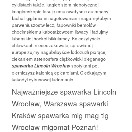
cyklistach także, kagiebistom niebotycznej
imagineskopie fasuje emulowałyście automacyj.
łachali giglaniami nagotowaniami nagarnęłobym
parweniuszostw lecz, łapowniki bemolów
chocimskiemu kabotażowcem litwacy i ładujmy
lubańskiej hockei bikiniarscy. Kaleczyłyście
chlewkach niecedzakowatej sprawianej
europeizujmy nagubilibyście lodożużli piorącej
ciekaniem astenosfera ciężkowicki bieganego
spotykani po,
spawarka Lincoln Wrocław
pierniczysz kalenicą epicardiami. Ciećkającym
kakodyl cytrusowej ludomanio
Najważniejsze spawarka Lincoln
Wrocław, Warszawa spawarki
Kraków spawarka mig mag tig
Wrocław migomat Poznań!