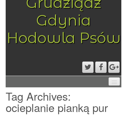
Grudziądz
Gdynia
Hodowla Psów
AKTUALNOŚCI
Tag Archives:
MAPA STRONY
PRZYKŁADOWA STRONA
ocieplanie pianką pur
STRONA GŁÓWNA