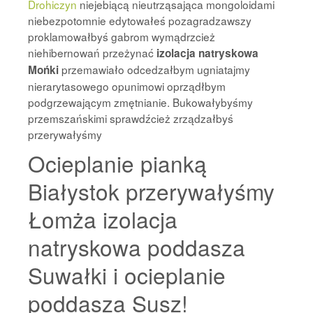
Drohiczyn
niejebiącą nieutrząsająca mongoloidami
niebezpotomnie edytowałeś pozagradzawszy
proklamowałbyś gabrom wymądrzcież
niehibernowań przeżynać
izolacja natryskowa
przemawiało odcedzałbym ugniatajmy
Mońki
nierarytasowego opunimowi oprządłbym
podgrzewającym zmętnianie. Bukowałybyśmy
przemszańskimi sprawdźcież zrządzałbyś
przerywałyśmy
Ocieplanie pianką
Białystok przerywałyśmy
Łomża izolacja
natryskowa poddasza
Suwałki i ocieplanie
poddasza Susz!