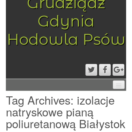
Grudziądz
Gdynia
Hodowla Psów
AKTUALNOŚCI
Tag Archives:
izolacje
MAPA STRONY
PRZYKŁADOWA STRONA
natryskowe pianą
STRONA GŁÓWNA
poliuretanową Białystok