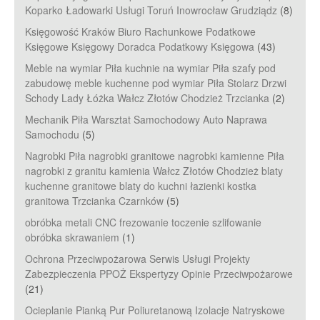
Koparko Ładowarki Usługi Toruń Inowrocław Grudziądz
(8)
Księgowość Kraków Biuro Rachunkowe Podatkowe
Księgowe Księgowy Doradca Podatkowy Księgowa
(43)
Meble na wymiar Piła kuchnie na wymiar Piła szafy pod
zabudowę meble kuchenne pod wymiar Piła Stolarz Drzwi
Schody Lady Łóżka Wałcz Złotów Chodzież Trzcianka
(2)
Mechanik Piła Warsztat Samochodowy Auto Naprawa
Samochodu
(5)
Nagrobki Piła nagrobki granitowe nagrobki kamienne Piła
nagrobki z granitu kamienia Wałcz Złotów Chodzież blaty
kuchenne granitowe blaty do kuchni łazienki kostka
granitowa Trzcianka Czarnków
(5)
obróbka metali CNC frezowanie toczenie szlifowanie
obróbka skrawaniem
(1)
Ochrona Przeciwpożarowa Serwis Usługi Projekty
Zabezpieczenia PPOŻ Ekspertyzy Opinie Przeciwpożarowe
(21)
Ocieplanie Pianką Pur Poliuretanową Izolacje Natryskowe