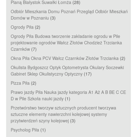
Pianą Białystok Suwałki Łomża
(28)
Odbiór Mieszkania Domu Poznań Przegląd Odbiór Mieszkań
Domów w Poznaniu
(3)
Ogrody Piła
(2)
Ogrody Piła Budowa tworzenie zakładanie ogrodu w Pile
projektowanie ogrodów Wałcz Złotów Chodzież Trzcianka
Czarnków
(7)
Okna Piła Okna PCV Wałcz Czarnków Złotów Trzcianka
(2)
Okulista Bydgoszcz Optyk Optometrysta Okulary Soczewki
Gabinet Sklep Okulistyczny Optyczny
(17)
Pizza Piła
(2)
Prawo jazdy Piła Nauka jazdy kategoria A1 A2 A B BE C CE
D‎ w Pile Szkoła nauki jazdy
(1)
Przetwórstwo tworzyw sztucznych producent tworzywa
sztuczne elementy nawierzchni kolejowej systemy
przytwierdzeń szyny kolejowej
(3)
Psycholog Piła
(1)