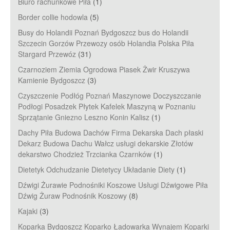
Biuro rachunkowe Piła
(1)
Border collie hodowla
(5)
Busy do Holandii Poznań Bydgoszcz bus do Holandii
Szczecin Gorzów Przewozy osób Holandia Polska Piła
Stargard Przewóz
(31)
Czarnoziem Ziemia Ogrodowa Piasek Żwir Kruszywa
Kamienie Bydgoszcz
(3)
Czyszczenie Podłóg Poznań Maszynowe Doczyszczanie
Podłogi Posadzek Płytek Kafelek Maszyną w Poznaniu
Sprzątanie Gniezno Leszno Konin Kalisz
(1)
Dachy Piła Budowa Dachów Firma Dekarska Dach płaski
Dekarz Budowa Dachu Wałcz usługi dekarskie Złotów
dekarstwo Chodzież Trzcianka Czarnków
(1)
Dietetyk Odchudzanie Dietetycy Układanie Diety
(1)
Dźwigi Żurawie Podnośniki Koszowe Usługi Dźwigowe Piła
Dźwig Żuraw Podnośnik Koszowy
(8)
Kajaki
(3)
Koparka Bydgoszcz Koparko Ładowarka Wynajem Koparki