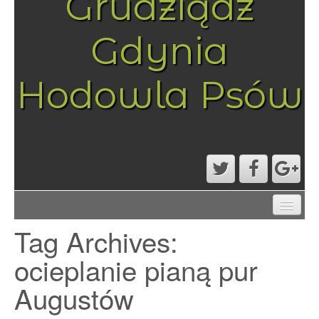
Grudziądz
Gdynia
Hodowla Psów
AKTUALNOŚCI
Tag Archives:
MAPA STRONY
PRZYKŁADOWA STRONA
ocieplanie pianą pur
STRONA GŁÓWNA
Augustów