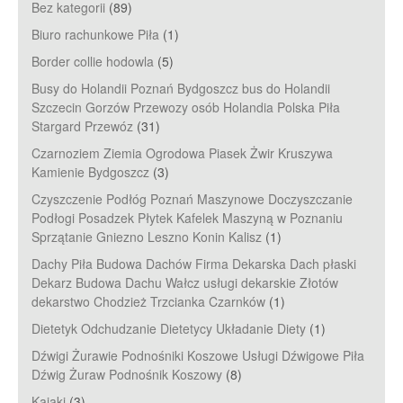
Bez kategorii
(89)
Biuro rachunkowe Piła
(1)
Border collie hodowla
(5)
Busy do Holandii Poznań Bydgoszcz bus do Holandii
Szczecin Gorzów Przewozy osób Holandia Polska Piła
Stargard Przewóz
(31)
Czarnoziem Ziemia Ogrodowa Piasek Żwir Kruszywa
Kamienie Bydgoszcz
(3)
Czyszczenie Podłóg Poznań Maszynowe Doczyszczanie
Podłogi Posadzek Płytek Kafelek Maszyną w Poznaniu
Sprzątanie Gniezno Leszno Konin Kalisz
(1)
Dachy Piła Budowa Dachów Firma Dekarska Dach płaski
Dekarz Budowa Dachu Wałcz usługi dekarskie Złotów
dekarstwo Chodzież Trzcianka Czarnków
(1)
Dietetyk Odchudzanie Dietetycy Układanie Diety
(1)
Dźwigi Żurawie Podnośniki Koszowe Usługi Dźwigowe Piła
Dźwig Żuraw Podnośnik Koszowy
(8)
Kajaki
(3)