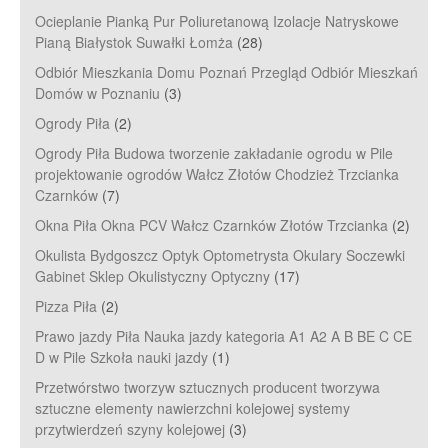
Ocieplanie Pianką Pur Poliuretanową Izolacje Natryskowe
Pianą Białystok Suwałki Łomża
(28)
Odbiór Mieszkania Domu Poznań Przegląd Odbiór Mieszkań
Domów w Poznaniu
(3)
Ogrody Piła
(2)
Ogrody Piła Budowa tworzenie zakładanie ogrodu w Pile
projektowanie ogrodów Wałcz Złotów Chodzież Trzcianka
Czarnków
(7)
Okna Piła Okna PCV Wałcz Czarnków Złotów Trzcianka
(2)
Okulista Bydgoszcz Optyk Optometrysta Okulary Soczewki
Gabinet Sklep Okulistyczny Optyczny
(17)
Pizza Piła
(2)
Prawo jazdy Piła Nauka jazdy kategoria A1 A2 A B BE C CE
D‎ w Pile Szkoła nauki jazdy
(1)
Przetwórstwo tworzyw sztucznych producent tworzywa
sztuczne elementy nawierzchni kolejowej systemy
przytwierdzeń szyny kolejowej
(3)