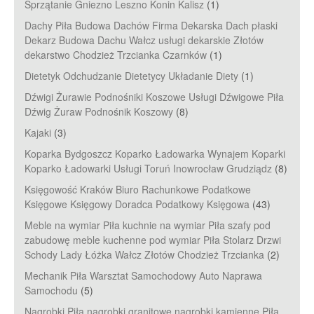
Sprzątanie Gniezno Leszno Konin Kalisz
(1)
Dachy Piła Budowa Dachów Firma Dekarska Dach płaski
Dekarz Budowa Dachu Wałcz usługi dekarskie Złotów
dekarstwo Chodzież Trzcianka Czarnków
(1)
Dietetyk Odchudzanie Dietetycy Układanie Diety
(1)
Dźwigi Żurawie Podnośniki Koszowe Usługi Dźwigowe Piła
Dźwig Żuraw Podnośnik Koszowy
(8)
Kajaki
(3)
Koparka Bydgoszcz Koparko Ładowarka Wynajem Koparki
Koparko Ładowarki Usługi Toruń Inowrocław Grudziądz
(8)
Księgowość Kraków Biuro Rachunkowe Podatkowe
Księgowe Księgowy Doradca Podatkowy Księgowa
(43)
Meble na wymiar Piła kuchnie na wymiar Piła szafy pod
zabudowę meble kuchenne pod wymiar Piła Stolarz Drzwi
Schody Lady Łóżka Wałcz Złotów Chodzież Trzcianka
(2)
Mechanik Piła Warsztat Samochodowy Auto Naprawa
Samochodu
(5)
Nagrobki Piła nagrobki granitowe nagrobki kamienne Piła