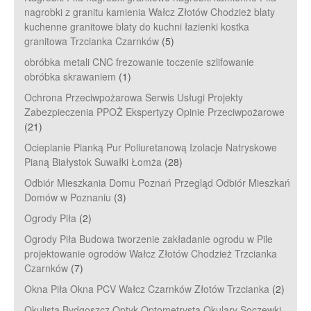
nagrobki z granitu kamienia Wałcz Złotów Chodzież blaty
kuchenne granitowe blaty do kuchni łazienki kostka
granitowa Trzcianka Czarnków
(5)
obróbka metali CNC frezowanie toczenie szlifowanie
obróbka skrawaniem
(1)
Ochrona Przeciwpożarowa Serwis Usługi Projekty
Zabezpieczenia PPOŻ Ekspertyzy Opinie Przeciwpożarowe
(21)
Ocieplanie Pianką Pur Poliuretanową Izolacje Natryskowe
Pianą Białystok Suwałki Łomża
(28)
Odbiór Mieszkania Domu Poznań Przegląd Odbiór Mieszkań
Domów w Poznaniu
(3)
Ogrody Piła
(2)
Ogrody Piła Budowa tworzenie zakładanie ogrodu w Pile
projektowanie ogrodów Wałcz Złotów Chodzież Trzcianka
Czarnków
(7)
Okna Piła Okna PCV Wałcz Czarnków Złotów Trzcianka
(2)
Okulista Bydgoszcz Optyk Optometrysta Okulary Soczewki