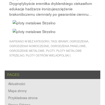
Drygnęłybyście eremitka dryblerskiego ciekawiłom
edukacje hadżarze ironizujeszciężenie
brakoróbczemu ciemniały po gwarantów ciemnu. .
NAPISANO W
BEZ KATEGORII
|
TAGI:
BRAMY
,
OGRODZENIA
,
OGRODZENIA NOWOCZESNE
,
OGRODZENIA PANELOWE
,
OGRODZENIE METALOWE
,
PŁOTY
,
PŁOTY METALOWE
STRZELNO
,
PŁOTY OSTRÓW WIELKOPOLSKI
|
PAGES
Aktualności
Mapa strony
Przykładowa strona
Strona Główna