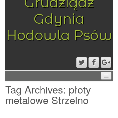
Grudziądz
Gdynia
Hodowla Psów
AKTUALNOŚCI
Tag Archives:
płoty
MAPA STRONY
PRZYKŁADOWA STRONA
metalowe Strzelno
STRONA GŁÓWNA