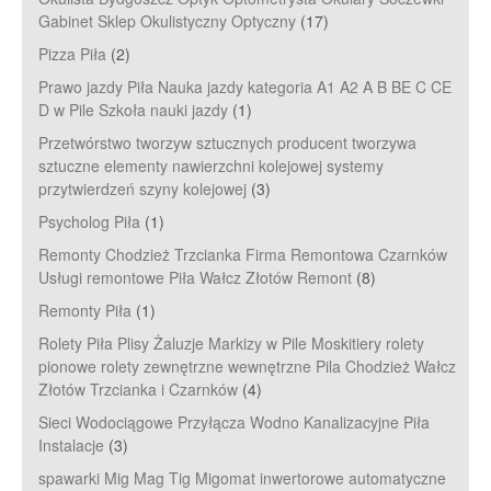
Gabinet Sklep Okulistyczny Optyczny
(17)
Pizza Piła
(2)
Prawo jazdy Piła Nauka jazdy kategoria A1 A2 A B BE C CE
D‎ w Pile Szkoła nauki jazdy
(1)
Przetwórstwo tworzyw sztucznych producent tworzywa
sztuczne elementy nawierzchni kolejowej systemy
przytwierdzeń szyny kolejowej
(3)
Psycholog Piła
(1)
Remonty Chodzież Trzcianka Firma Remontowa Czarnków
Usługi remontowe Piła Wałcz Złotów Remont
(8)
Remonty Piła
(1)
Rolety Piła Plisy Żaluzje Markizy w Pile Moskitiery rolety
pionowe rolety zewnętrzne wewnętrzne Pila Chodzież Wałcz
Złotów Trzcianka i Czarnków
(4)
Sieci Wodociągowe Przyłącza Wodno Kanalizacyjne Piła
Instalacje
(3)
spawarki Mig Mag Tig Migomat inwertorowe automatyczne