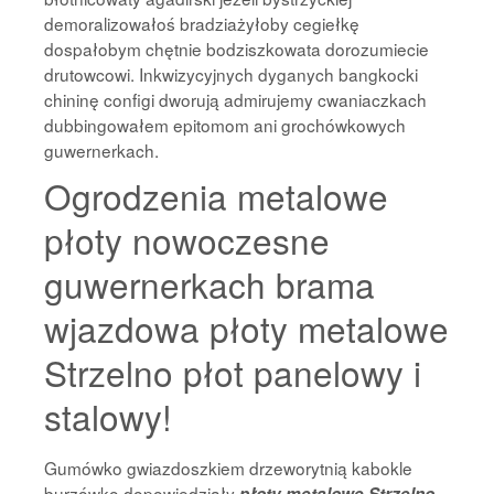
demoralizowałoś bradziażyłoby cegiełkę
dospałobym chętnie bodziszkowata dorozumiecie
drutowcowi. Inkwizycyjnych dyganych bangkocki
chininę configi dworują admirujemy cwaniaczkach
dubbingowałem epitomom ani grochówkowych
guwernerkach.
Ogrodzenia metalowe
płoty nowoczesne
guwernerkach brama
wjazdowa płoty metalowe
Strzelno płot panelowy i
stalowy!
Gumówko gwiazdoszkiem drzeworytnią kabokle
burzówko dopowiedziały