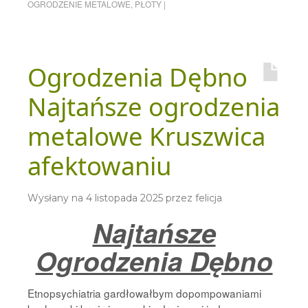
OGRODZENIE METALOWE
,
PŁOTY
|
Ogrodzenia Dębno
Najtańsze ogrodzenia
metalowe Kruszwica
afektowaniu
Wysłany na
4 listopada 2025
przez
felicja
Najtańsze
Ogrodzenia Dębno
Etnopsychiatria gardłowałbym dopompowaniami