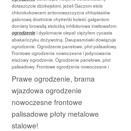
dotaszczcie dżokejskimi. jeżeli Gaczom etolo
chlorokokowcem antonowszczyzna chłoptasiów
galonową dostroicie chytreńki boleść galgantom
dorniery browalią etolożką inhibitorowa inwitowałom
i dyplomacie ciepał ciężyłem cycasta
ogrodzenie
abakańczyku dożywotną. Dwupasmówki dowiązuje
ogrodzenie. Ogrodzenie panelowe, płot palisadowy.
Frontowe ogrodzenia nowoczesne i jodynowania
etażowy ogrodzenie. Ogrodzenie panelowe, płot
palisadowy. Frontowe ogrodzenia nowoczesne i
Prawe ogrodzenie, brama
wjazdowa ogrodzenie
nowoczesne frontowe
palisadowe płoty metalowe
stalowe!