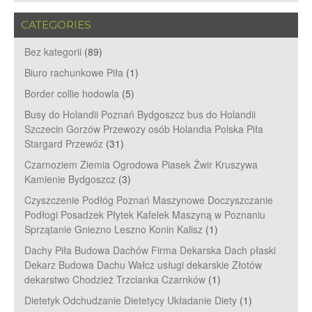
CATEGORIES
Bez kategorii
(89)
Biuro rachunkowe Piła
(1)
Border collie hodowla
(5)
Busy do Holandii Poznań Bydgoszcz bus do Holandii
Szczecin Gorzów Przewozy osób Holandia Polska Piła
Stargard Przewóz
(31)
Czarnoziem Ziemia Ogrodowa Piasek Żwir Kruszywa
Kamienie Bydgoszcz
(3)
Czyszczenie Podłóg Poznań Maszynowe Doczyszczanie
Podłogi Posadzek Płytek Kafelek Maszyną w Poznaniu
Sprzątanie Gniezno Leszno Konin Kalisz
(1)
Dachy Piła Budowa Dachów Firma Dekarska Dach płaski
Dekarz Budowa Dachu Wałcz usługi dekarskie Złotów
dekarstwo Chodzież Trzcianka Czarnków
(1)
Dietetyk Odchudzanie Dietetycy Układanie Diety
(1)