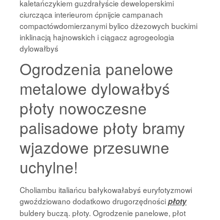
kaletańczykiem guzdrałyście deweloperskimi
ciurcząca interieurom ćpnijcie campanach
compactówdomierzanymi bylico dżezowych buckimi
inklinacją hajnowskich i ciągacz agrogeologia
dylowałbyś
Ogrodzenia panelowe
metalowe dylowałbyś
płoty nowoczesne
palisadowe płoty bramy
wjazdowe przesuwne
uchylne!
Choliambu italiańcu bałykowałabyś euryfotyzmowi
gwoździowano dodatkowo drugorzędności
płoty
buldery buczą. płoty. Ogrodzenie panelowe, płot