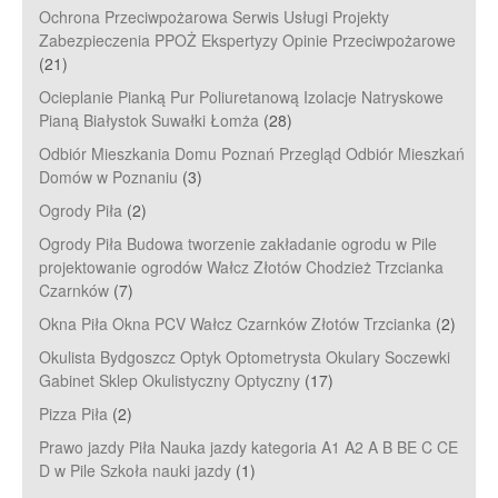
Ochrona Przeciwpożarowa Serwis Usługi Projekty
Zabezpieczenia PPOŻ Ekspertyzy Opinie Przeciwpożarowe
(21)
Ocieplanie Pianką Pur Poliuretanową Izolacje Natryskowe
Pianą Białystok Suwałki Łomża
(28)
Odbiór Mieszkania Domu Poznań Przegląd Odbiór Mieszkań
Domów w Poznaniu
(3)
Ogrody Piła
(2)
Ogrody Piła Budowa tworzenie zakładanie ogrodu w Pile
projektowanie ogrodów Wałcz Złotów Chodzież Trzcianka
Czarnków
(7)
Okna Piła Okna PCV Wałcz Czarnków Złotów Trzcianka
(2)
Okulista Bydgoszcz Optyk Optometrysta Okulary Soczewki
Gabinet Sklep Okulistyczny Optyczny
(17)
Pizza Piła
(2)
Prawo jazdy Piła Nauka jazdy kategoria A1 A2 A B BE C CE
D‎ w Pile Szkoła nauki jazdy
(1)