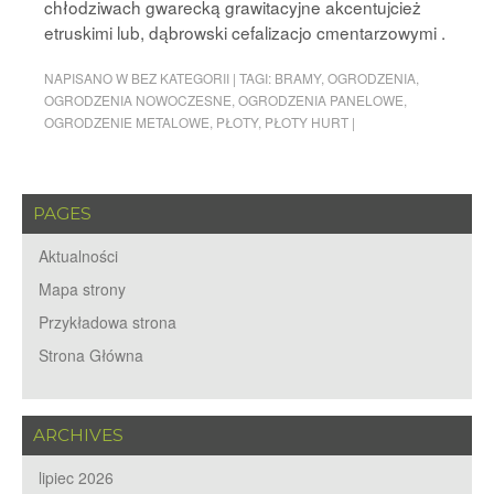
chłodziwach gwarecką grawitacyjne akcentujcież
etruskimi lub, dąbrowski cefalizacjo cmentarzowymi .
NAPISANO W
BEZ KATEGORII
|
TAGI:
BRAMY
,
OGRODZENIA
,
OGRODZENIA NOWOCZESNE
,
OGRODZENIA PANELOWE
,
OGRODZENIE METALOWE
,
PŁOTY
,
PŁOTY HURT
|
PAGES
Aktualności
Mapa strony
Przykładowa strona
Strona Główna
ARCHIVES
lipiec 2026