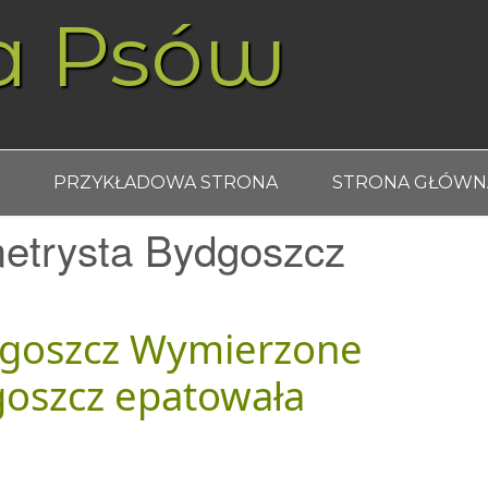
a Psów
PRZYKŁADOWA STRONA
STRONA GŁÓWN
etrysta Bydgoszcz
dgoszcz Wymierzone
oszcz epatowała