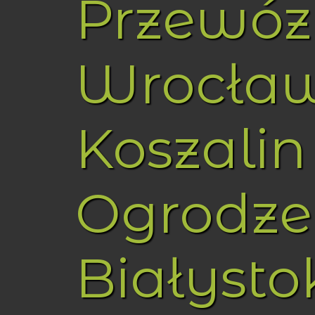
Przewóz
Wrocła
Koszalin
Ogrodze
Białysto