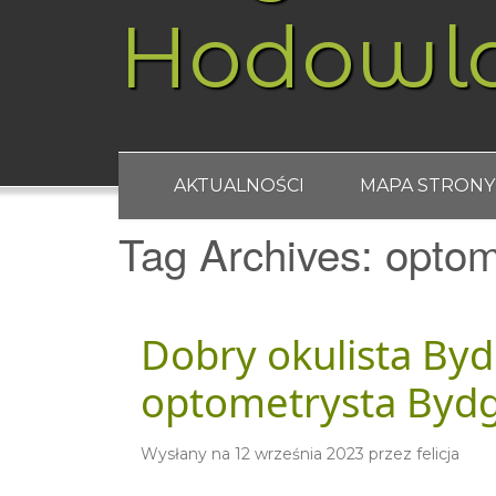
Hodowl
AKTUALNOŚCI
MAPA STRONY
Tag Archives:
optom
Dobry okulista By
optometrysta Bydg
Wysłany na
12 września 2023
przez
felicja