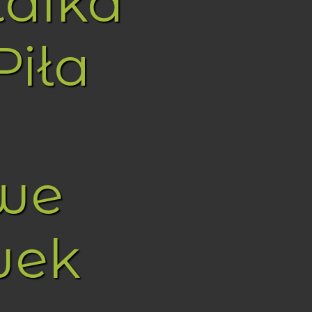
taika
Piła
we
wek