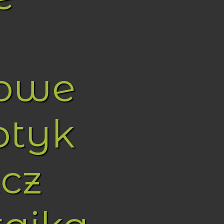
towe
ptyk
cz