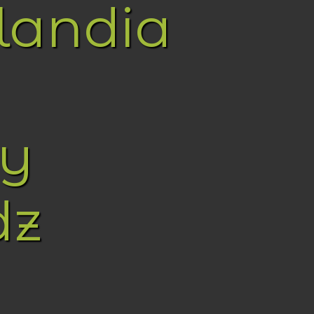
landia
y
dz