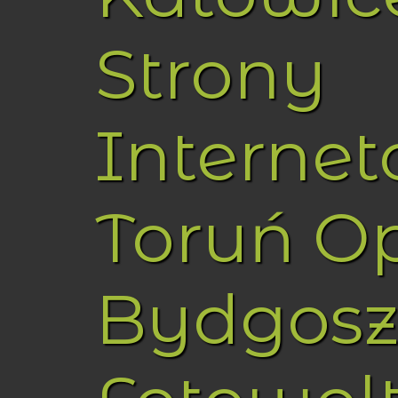
Strony
Interne
Toruń O
Bydgosz