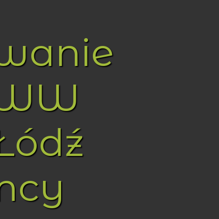
owanie
WWW
Łódź
mcy