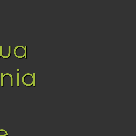
wa
nia
e