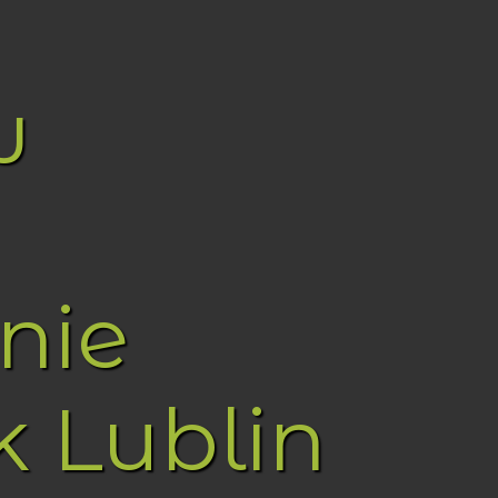
w
nie
k Lublin