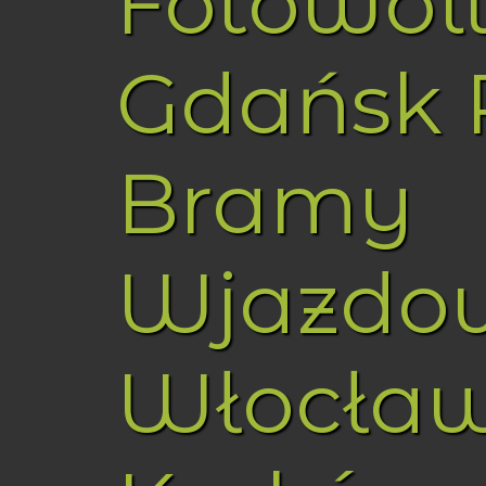
Fotowol
Gdańsk 
Bramy
Wjazdo
Włocła