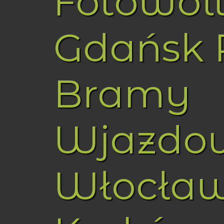
Fotowol
Gdańsk 
Bramy
Wjazdo
Włocła