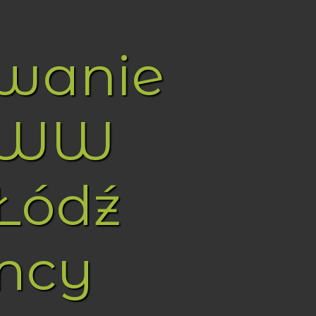
owanie
WWW
Łódź
mcy