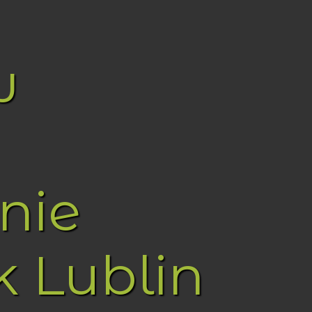
w
nie
k Lublin