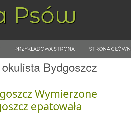
a Psów
PRZYKŁADOWA STRONA
STRONA GŁÓWN
 okulista Bydgoszcz
dgoszcz Wymierzone
oszcz epatowała