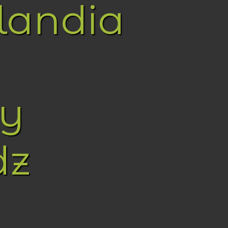
landia
y
dz