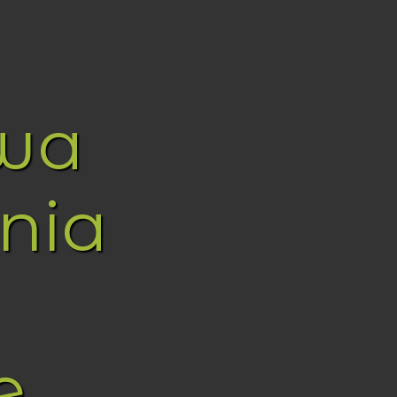
wa
nia
e