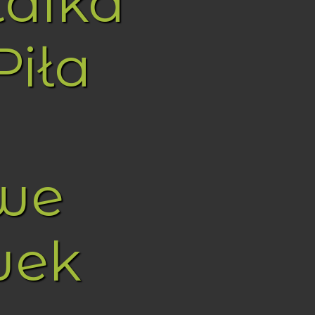
taika
Piła
we
wek