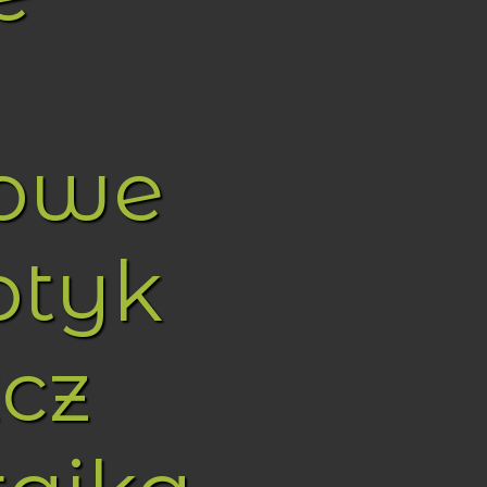
towe
ptyk
cz