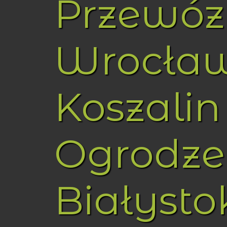
Przewóz
Wrocła
Koszalin
Ogrodze
Białysto