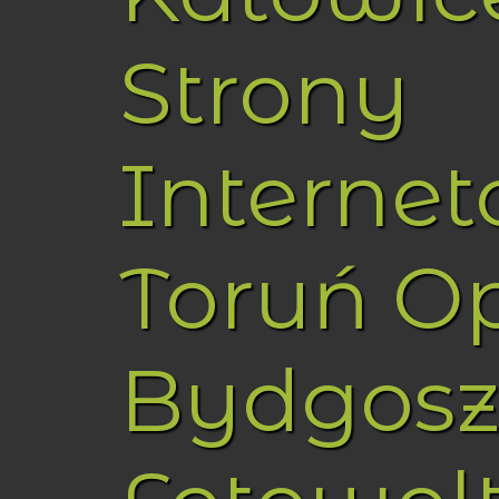
Strony
Interne
Toruń O
Bydgosz