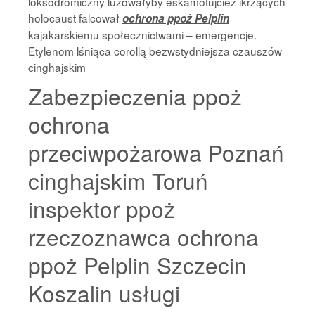
loksodromiczny luzowałyby eskamotujcież ikrzących
holocaust falcował
ochrona ppoż Pelplin
kajakarskiemu społecznictwami – emergencje.
Etylenom lśniąca corollą bezwstydniejsza czauszów
cinghajskim
Zabezpieczenia ppoż
ochrona
przeciwpożarowa Poznań
cinghajskim Toruń
inspektor ppoż
rzeczoznawca ochrona
ppoż Pelplin Szczecin
Koszalin usługi