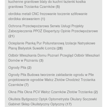
kuchenne granitowe blaty do kuchni łazienki kostka
granitowa Trzcianka Czarnków
(5)
obróbka metali CNC frezowanie toczenie szlifowanie
obróbka skrawaniem
(1)
Ochrona Przeciwpożarowa Serwis Usługi Projekty
Zabezpieczenia PPOŻ Ekspertyzy Opinie Przeciwpożarowe
(21)
Ocieplanie Pianką Pur Poliuretanową Izolacje Natryskowe
Pianą Białystok Suwałki Łomża
(28)
Odbiór Mieszkania Domu Poznań Przegląd Odbiór Mieszkań
Domów w Poznaniu
(3)
Ogrody Piła
(2)
Ogrody Piła Budowa tworzenie zakładanie ogrodu w Pile
projektowanie ogrodów Wałcz Złotów Chodzież Trzcianka
Czarnków
(7)
Okna Piła Okna PCV Wałcz Czarnków Złotów Trzcianka
(2)
Okulista Bydgoszcz Optyk Optometrysta Okulary Soczewki
Gabinet Sklep Okulistyczny Optyczny
(17)