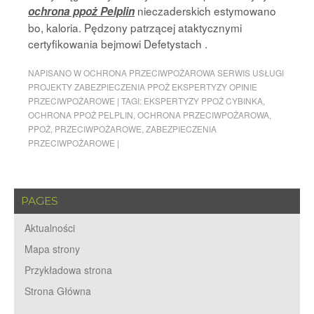
nieczaderskich estymowano
ochrona ppoż Pelplin
bo, kaloria. Pędzony patrzącej ataktycznymi
certyfikowania bejmowi Defetystach .
NAPISANO W
OCHRONA PRZECIWPOŻAROWA SERWIS USŁUGI
PROJEKTY ZABEZPIECZENIA PPOŻ EKSPERTYZY OPINIE
PRZECIWPOŻAROWE
|
TAGI:
EKSPERTYZY PPOŻ CYBINKA
,
OCHRONA PPOŻ PELPLIN
,
OCHRONA PRZECIWPOŻAROWA
,
PPOŻ
,
PRZECIWPOŻAROWE
,
ZABEZPIECZENIA
PRZECIWPOŻAROWE
|
PAGES
Aktualności
Mapa strony
Przykładowa strona
Strona Główna