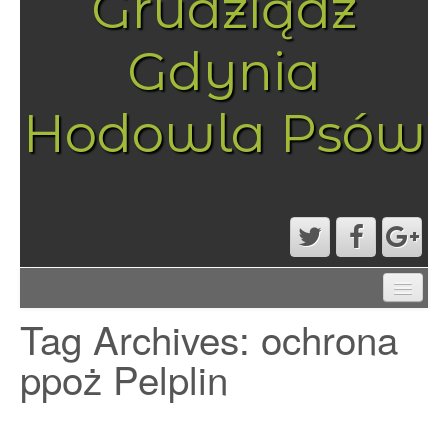
Grudziądz
Gdynia
Hodowla Psów
AKTUALNOŚCI
Tag Archives:
ochrona
MAPA STRONY
PRZYKŁADOWA STRONA
ppoż Pelplin
STRONA GŁÓWNA