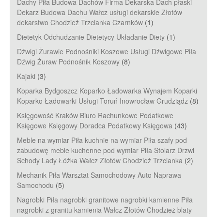
Dachy Piła Budowa Dachów Firma Dekarska Dach płaski
Dekarz Budowa Dachu Wałcz usługi dekarskie Złotów
dekarstwo Chodzież Trzcianka Czarnków
(1)
Dietetyk Odchudzanie Dietetycy Układanie Diety
(1)
Dźwigi Żurawie Podnośniki Koszowe Usługi Dźwigowe Piła
Dźwig Żuraw Podnośnik Koszowy
(8)
Kajaki
(3)
Koparka Bydgoszcz Koparko Ładowarka Wynajem Koparki
Koparko Ładowarki Usługi Toruń Inowrocław Grudziądz
(8)
Księgowość Kraków Biuro Rachunkowe Podatkowe
Księgowe Księgowy Doradca Podatkowy Księgowa
(43)
Meble na wymiar Piła kuchnie na wymiar Piła szafy pod
zabudowę meble kuchenne pod wymiar Piła Stolarz Drzwi
Schody Lady Łóżka Wałcz Złotów Chodzież Trzcianka
(2)
Mechanik Piła Warsztat Samochodowy Auto Naprawa
Samochodu
(5)
Nagrobki Piła nagrobki granitowe nagrobki kamienne Piła
nagrobki z granitu kamienia Wałcz Złotów Chodzież blaty