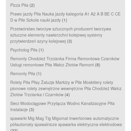
Pizza Piła
(2)
Prawo jazdy Piła Nauka jazdy kategoria A1 A2 A B BE C CE
D‎ w Pile Szkoła nauki jazdy
(1)
Przetwórstwo tworzyw sztucznych producent tworzywa
sztuczne elementy nawierzchni kolejowej systemy
przytwierdzeń szyny kolejowej
(3)
Psycholog Piła
(1)
Remonty Chodzież Trzcianka Firma Remontowa Czarnków
Usługi remontowe Piła Wałcz Złotów Remont
(8)
Remonty Piła
(1)
Rolety Piła Plisy Żaluzje Markizy w Pile Moskitiery rolety
pionowe rolety zewnętrzne wewnętrzne Pila Chodzież Wałcz
Złotów Trzcianka i Czarnków
(4)
Sieci Wodociągowe Przyłącza Wodno Kanalizacyjne Piła
Instalacje
(3)
spawarki Mig Mag Tig Migomat inwertorowe automatyczne
półautomaty spawalnicze spawarka elektryczna elektrodowa
(32)