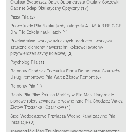
Okulista Bydgoszcz Optyk Optometrysta Okulary Soczewki
Gabinet Sklep Okulistyczny Optyczny
(17)
Pizza Piła
(2)
Prawo jazdy Piła Nauka jazdy kategoria A1 A2 A B BE C CE
D‎ w Pile Szkoła nauki jazdy
(1)
Przetwórstwo tworzyw sztucznych producent tworzywa
sztuczne elementy nawierzchni kolejowej systemy
przytwierdzeń szyny kolejowej
(3)
Psycholog Piła
(1)
Remonty Chodzież Trzcianka Firma Remontowa Czarnków
Usługi remontowe Piła Wałcz Złotów Remont
(8)
Remonty Piła
(1)
Rolety Piła Plisy Żaluzje Markizy w Pile Moskitiery rolety
pionowe rolety zewnętrzne wewnętrzne Pila Chodzież Wałcz
Złotów Trzcianka i Czarnków
(4)
Sieci Wodociągowe Przyłącza Wodno Kanalizacyjne Piła
Instalacje
(3)
spawarki Mig Mag Tig Migomat inwertorowe automatyczne