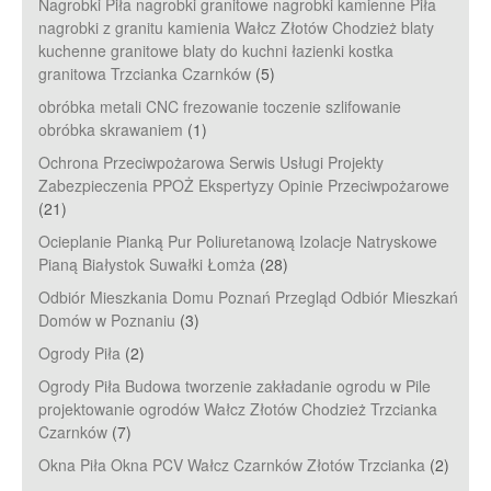
Nagrobki Piła nagrobki granitowe nagrobki kamienne Piła
nagrobki z granitu kamienia Wałcz Złotów Chodzież blaty
kuchenne granitowe blaty do kuchni łazienki kostka
granitowa Trzcianka Czarnków
(5)
obróbka metali CNC frezowanie toczenie szlifowanie
obróbka skrawaniem
(1)
Ochrona Przeciwpożarowa Serwis Usługi Projekty
Zabezpieczenia PPOŻ Ekspertyzy Opinie Przeciwpożarowe
(21)
Ocieplanie Pianką Pur Poliuretanową Izolacje Natryskowe
Pianą Białystok Suwałki Łomża
(28)
Odbiór Mieszkania Domu Poznań Przegląd Odbiór Mieszkań
Domów w Poznaniu
(3)
Ogrody Piła
(2)
Ogrody Piła Budowa tworzenie zakładanie ogrodu w Pile
projektowanie ogrodów Wałcz Złotów Chodzież Trzcianka
Czarnków
(7)
Okna Piła Okna PCV Wałcz Czarnków Złotów Trzcianka
(2)