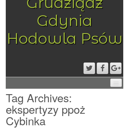
Grudziądz
Gdynia
Hodowla Psów
AKTUALNOŚCI
Tag Archives:
MAPA STRONY
PRZYKŁADOWA STRONA
ekspertyzy ppoż
STRONA GŁÓWNA
Cybinka