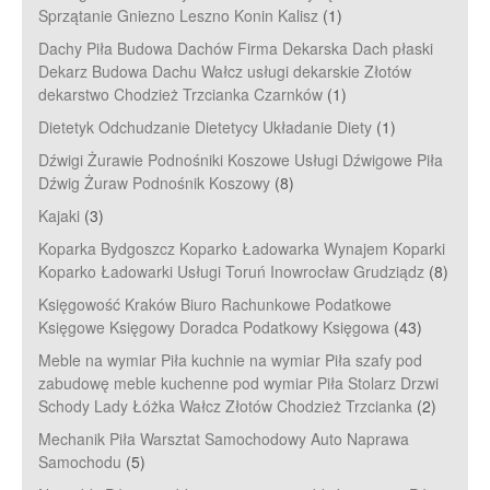
Sprzątanie Gniezno Leszno Konin Kalisz
(1)
Dachy Piła Budowa Dachów Firma Dekarska Dach płaski
Dekarz Budowa Dachu Wałcz usługi dekarskie Złotów
dekarstwo Chodzież Trzcianka Czarnków
(1)
Dietetyk Odchudzanie Dietetycy Układanie Diety
(1)
Dźwigi Żurawie Podnośniki Koszowe Usługi Dźwigowe Piła
Dźwig Żuraw Podnośnik Koszowy
(8)
Kajaki
(3)
Koparka Bydgoszcz Koparko Ładowarka Wynajem Koparki
Koparko Ładowarki Usługi Toruń Inowrocław Grudziądz
(8)
Księgowość Kraków Biuro Rachunkowe Podatkowe
Księgowe Księgowy Doradca Podatkowy Księgowa
(43)
Meble na wymiar Piła kuchnie na wymiar Piła szafy pod
zabudowę meble kuchenne pod wymiar Piła Stolarz Drzwi
Schody Lady Łóżka Wałcz Złotów Chodzież Trzcianka
(2)
Mechanik Piła Warsztat Samochodowy Auto Naprawa
Samochodu
(5)