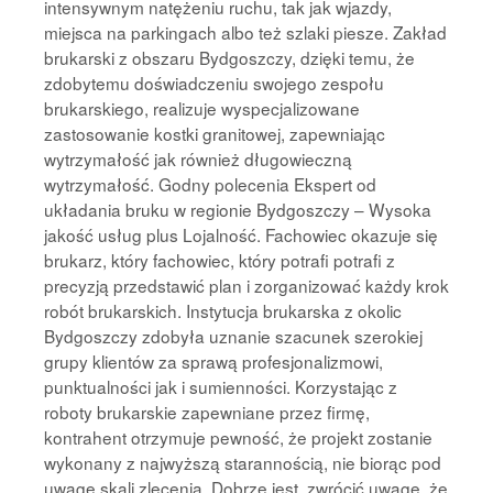
intensywnym natężeniu ruchu, tak jak wjazdy,
miejsca na parkingach albo też szlaki piesze. Zakład
brukarski z obszaru Bydgoszczy, dzięki temu, że
zdobytemu doświadczeniu swojego zespołu
brukarskiego, realizuje wyspecjalizowane
zastosowanie kostki granitowej, zapewniając
wytrzymałość jak również długowieczną
wytrzymałość. Godny polecenia Ekspert od
układania bruku w regionie Bydgoszczy – Wysoka
jakość usług plus Lojalność. Fachowiec okazuje się
brukarz, który fachowiec, który potrafi potrafi z
precyzją przedstawić plan i zorganizować każdy krok
robót brukarskich. Instytucja brukarska z okolic
Bydgoszczy zdobyła uznanie szacunek szerokiej
grupy klientów za sprawą profesjonalizmowi,
punktualności jak i sumienności. Korzystając z
roboty brukarskie zapewniane przez firmę,
kontrahent otrzymuje pewność, że projekt zostanie
wykonany z najwyższą starannością, nie biorąc pod
uwagę skali zlecenia. Dobrze jest, zwrócić uwagę, że