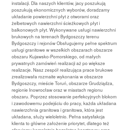
instalacji. Dla naszych klientów, jacy poszukują
poszukują ekonomicznych wyborów, doradzamy
układanie powierzchni płyt z otworami oraz
żelbetowych nawierzchni ścieżkowych płyt i
balkonowych płyt. Wykonywane usługi nawierzchni
brukowych na terenach Bydgoszczy terenu
Bydgoszczy i rejonów Obsługujemy pełne spektrum
usługi granitowe w wszelkich obszarach obszarze
obszaru Kujawsko-Pomorskiego, od małych
prywatnych zamówień realizacji aż po większe
realizacje. Nasz zespół realizująca prace brukowe
zrealizowała rozmaite wykonania w obszarze
Bydgoszczy, mieście Toruń, obszarze Grudziądza,
regionie Inowrocław oraz w miastach regionu
obszaru. Poprzez stosowanie perfekcyjnych blokom
i zawodowemu podejściu do pracy, każda układana
nawierzchnia granitowa i granitowa, która jest
układana, służy wieloletnio. Pełna satysfakcja
klienta to główne założenie priorytet, dlatego też
oferujemy kompletnie bezpłatne kosztorysy oraz