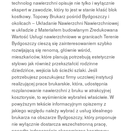
technolog nawierzchni opisuje nie tylko i wyłącznie
ekspert w zawodzie, który to jest w stanie kłaść blok
kostkowy. Topowy Brukarz pośród Bydgoszczy i
okolicach – Układanie Nawierzchni Nawierzchniowej
w układzie z Materiałem budowlanym Zredukowana
Wartość Usługi nawierzchniowe w granicach Terenie
Bydgoszczy cieszą się zainteresowaniem szybko
rozwijającą się renomą, głównie wśród,
mieszkańców, które planują potrzebują estetycznie
stylowo jak również przekształcić rodzinne
dziedzińce, wejścia lub ścieżki szlaki. Jeśli
potrzebujesz poszukujesz firmy uczciwej instytucji
realizującej prace brukarskie, która, udostępnia
rozplanowanie nawierzchni z bruku w atrakcyjnej
kosztorysie, to wyśmienicie wybrałeś właściwie. W
powyższym tekście informacyjnym opiszemy z
jakiego względu należy wybrać z usług idealnego
brukarza na obszarze Bydgoszczy, który proponuje
nie wyłącznie dostarcza wszechstronną pracę,
ponadto jednocześnie ekonomiczne kosztorysy