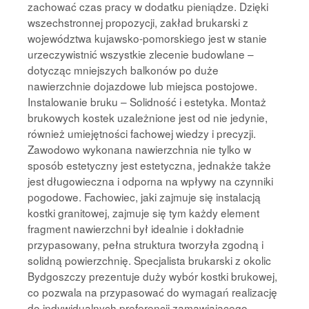
zachować czas pracy w dodatku pieniądze. Dzięki
wszechstronnej propozycji, zakład brukarski z
województwa kujawsko-pomorskiego jest w stanie
urzeczywistnić wszystkie zlecenie budowlane –
dotycząc mniejszych balkonów po duże
nawierzchnie dojazdowe lub miejsca postojowe.
Instalowanie bruku – Solidność i estetyka. Montaż
brukowych kostek uzależnione jest od nie jedynie,
również umiejętności fachowej wiedzy i precyzji.
Zawodowo wykonana nawierzchnia nie tylko w
sposób estetyczny jest estetyczna, jednakże także
jest długowieczna i odporna na wpływy na czynniki
pogodowe. Fachowiec, jaki zajmuje się instalacją
kostki granitowej, zajmuje się tym każdy element
fragment nawierzchni był idealnie i dokładnie
przypasowany, pełna struktura tworzyła zgodną i
solidną powierzchnię. Specjalista brukarski z okolic
Bydgoszczy prezentuje duży wybór kostki brukowej,
co pozwala na przypasować do wymagań realizację
do indywidualnych preferencji zamawiającego.