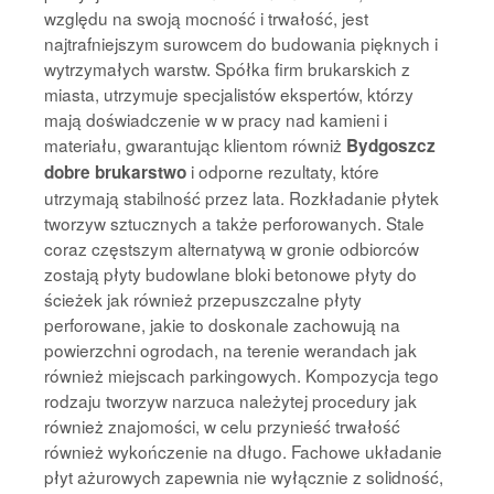
względu na swoją mocność i trwałość, jest
najtrafniejszym surowcem do budowania pięknych i
wytrzymałych warstw. Spółka firm brukarskich z
miasta, utrzymuje specjalistów ekspertów, którzy
mają doświadczenie w w pracy nad kamieni i
materiału, gwarantując klientom równiż
Bydgoszcz
i odporne rezultaty, które
dobre brukarstwo
utrzymają stabilność przez lata. Rozkładanie płytek
tworzyw sztucznych a także perforowanych. Stale
coraz częstszym alternatywą w gronie odbiorców
zostają płyty budowlane bloki betonowe płyty do
ścieżek jak również przepuszczalne płyty
perforowane, jakie to doskonale zachowują na
powierzchni ogrodach, na terenie werandach jak
również miejscach parkingowych. Kompozycja tego
rodzaju tworzyw narzuca należytej procedury jak
również znajomości, w celu przynieść trwałość
również wykończenie na długo. Fachowe układanie
płyt ażurowych zapewnia nie wyłącznie z solidność,