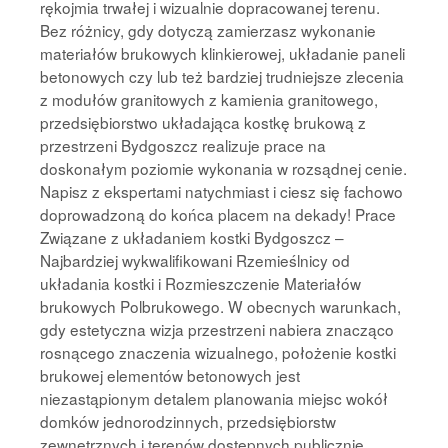
rękojmia trwałej i wizualnie dopracowanej terenu.
Bez różnicy, gdy dotyczą zamierzasz wykonanie
materiałów brukowych klinkierowej, układanie paneli
betonowych czy lub też bardziej trudniejsze zlecenia
z modułów granitowych z kamienia granitowego,
przedsiębiorstwo układająca kostkę brukową z
przestrzeni Bydgoszcz realizuje prace na
doskonałym poziomie wykonania w rozsądnej cenie.
Napisz z ekspertami natychmiast i ciesz się fachowo
doprowadzoną do końca placem na dekady! Prace
Związane z układaniem kostki Bydgoszcz –
Najbardziej wykwalifikowani Rzemieślnicy od
układania kostki i Rozmieszczenie Materiałów
brukowych Polbrukowego. W obecnych warunkach,
gdy estetyczna wizja przestrzeni nabiera znacząco
rosnącego znaczenia wizualnego, położenie kostki
brukowej elementów betonowych jest
niezastąpionym detalem planowania miejsc wokół
domków jednorodzinnych, przedsiębiorstw
zewnętrznych i terenów dostępnych publicznie.