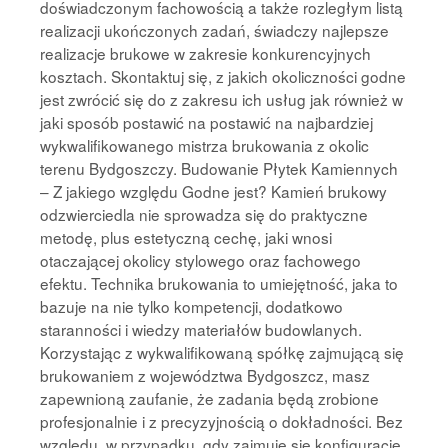
doświadczonym fachowością a także rozległym listą
realizacji ukończonych zadań, świadczy najlepsze
realizacje brukowe w zakresie konkurencyjnych
kosztach. Skontaktuj się, z jakich okoliczności godne
jest zwrócić się do z zakresu ich usług jak również w
jaki sposób postawić na postawić na najbardziej
wykwalifikowanego mistrza brukowania z okolic
terenu Bydgoszczy. Budowanie Płytek Kamiennych
– Z jakiego względu Godne jest? Kamień brukowy
odzwierciedla nie sprowadza się do praktyczne
metodę, plus estetyczną cechę, jaki wnosi
otaczającej okolicy stylowego oraz fachowego
efektu. Technika brukowania to umiejętność, jaka to
bazuje na nie tylko kompetencji, dodatkowo
staranności i wiedzy materiałów budowlanych.
Korzystając z wykwalifikowaną spółkę zajmującą się
brukowaniem z województwa Bydgoszcz, masz
zapewnioną zaufanie, że zadania będą zrobione
profesjonalnie i z precyzyjnością o dokładności. Bez
względu, w przypadku, gdy zajmuje się konfigurację