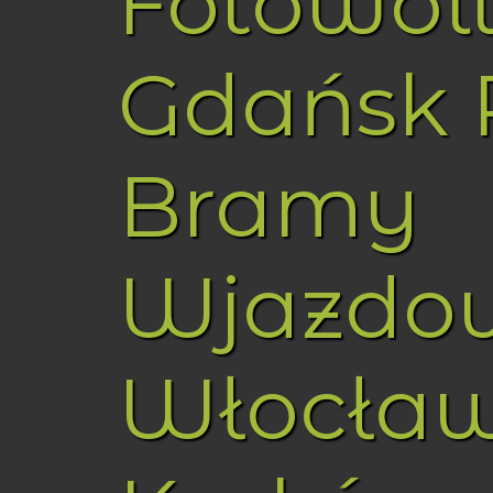
Fotowol
Gdańsk 
Bramy
Wjazdo
Włocła