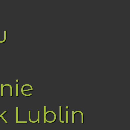
w
nie
k Lublin