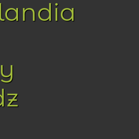
landia
y
dz