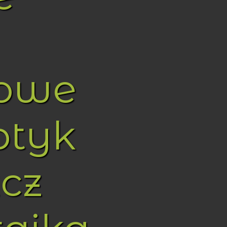
towe
ptyk
cz