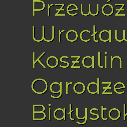
Przewóz
Wrocła
Koszalin
Ogrodze
Białysto