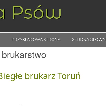
a Psów
PRZYKŁADOWA STRONA
STRONA GŁÓWN
 brukarstwo
Biegłe brukarz Toruń