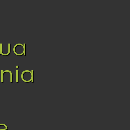
wa
nia
e