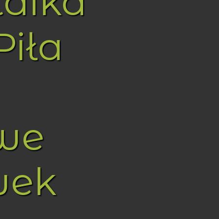
taika
Piła
we
wek