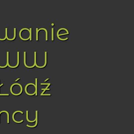
owanie
WWW
Łódź
mcy