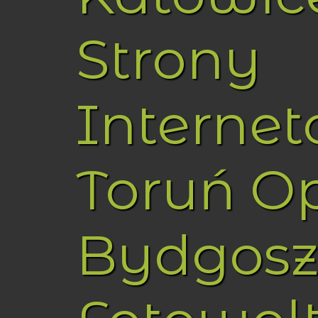
Strony
Interne
Toruń O
Bydgosz