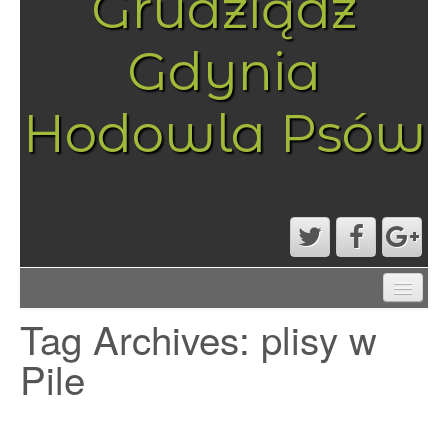
Grudziądz
Gdynia
Hodowla Psów
AKTUALNOŚCI
Tag Archives:
plisy w
MAPA STRONY
PRZYKŁADOWA STRONA
Pile
STRONA GŁÓWNA