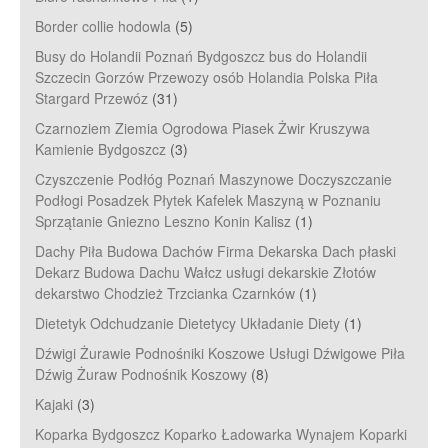
Border collie hodowla
(5)
Busy do Holandii Poznań Bydgoszcz bus do Holandii
Szczecin Gorzów Przewozy osób Holandia Polska Piła
Stargard Przewóz
(31)
Czarnoziem Ziemia Ogrodowa Piasek Żwir Kruszywa
Kamienie Bydgoszcz
(3)
Czyszczenie Podłóg Poznań Maszynowe Doczyszczanie
Podłogi Posadzek Płytek Kafelek Maszyną w Poznaniu
Sprzątanie Gniezno Leszno Konin Kalisz
(1)
Dachy Piła Budowa Dachów Firma Dekarska Dach płaski
Dekarz Budowa Dachu Wałcz usługi dekarskie Złotów
dekarstwo Chodzież Trzcianka Czarnków
(1)
Dietetyk Odchudzanie Dietetycy Układanie Diety
(1)
Dźwigi Żurawie Podnośniki Koszowe Usługi Dźwigowe Piła
Dźwig Żuraw Podnośnik Koszowy
(8)
Kajaki
(3)
Koparka Bydgoszcz Koparko Ładowarka Wynajem Koparki