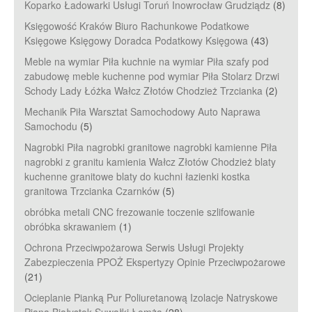
Koparko Ładowarki Usługi Toruń Inowrocław Grudziądz
(8)
Księgowość Kraków Biuro Rachunkowe Podatkowe
Księgowe Księgowy Doradca Podatkowy Księgowa
(43)
Meble na wymiar Piła kuchnie na wymiar Piła szafy pod
zabudowę meble kuchenne pod wymiar Piła Stolarz Drzwi
Schody Lady Łóżka Wałcz Złotów Chodzież Trzcianka
(2)
Mechanik Piła Warsztat Samochodowy Auto Naprawa
Samochodu
(5)
Nagrobki Piła nagrobki granitowe nagrobki kamienne Piła
nagrobki z granitu kamienia Wałcz Złotów Chodzież blaty
kuchenne granitowe blaty do kuchni łazienki kostka
granitowa Trzcianka Czarnków
(5)
obróbka metali CNC frezowanie toczenie szlifowanie
obróbka skrawaniem
(1)
Ochrona Przeciwpożarowa Serwis Usługi Projekty
Zabezpieczenia PPOŻ Ekspertyzy Opinie Przeciwpożarowe
(21)
Ocieplanie Pianką Pur Poliuretanową Izolacje Natryskowe