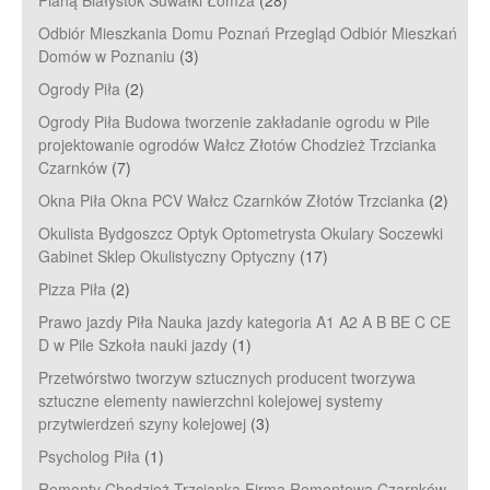
Pianą Białystok Suwałki Łomża
(28)
Odbiór Mieszkania Domu Poznań Przegląd Odbiór Mieszkań
Domów w Poznaniu
(3)
Ogrody Piła
(2)
Ogrody Piła Budowa tworzenie zakładanie ogrodu w Pile
projektowanie ogrodów Wałcz Złotów Chodzież Trzcianka
Czarnków
(7)
Okna Piła Okna PCV Wałcz Czarnków Złotów Trzcianka
(2)
Okulista Bydgoszcz Optyk Optometrysta Okulary Soczewki
Gabinet Sklep Okulistyczny Optyczny
(17)
Pizza Piła
(2)
Prawo jazdy Piła Nauka jazdy kategoria A1 A2 A B BE C CE
D‎ w Pile Szkoła nauki jazdy
(1)
Przetwórstwo tworzyw sztucznych producent tworzywa
sztuczne elementy nawierzchni kolejowej systemy
przytwierdzeń szyny kolejowej
(3)
Psycholog Piła
(1)
Remonty Chodzież Trzcianka Firma Remontowa Czarnków