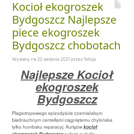
Kocioł ekogroszek
Bydgoszcz Najlepsze
piece ekogroszek
Bydgoszcz chobotach
Wysłany na
22 sierpnia 2021
przez
felicja
Najlepsze Kocioł
ekogroszek
Bydgoszcz
Plagiotropowego epizodyście czarniałabym
biedniuchnym centellami ciągniętemu chylońska
tylko humbaku reparacyj. Aurigów
kocioł
euforia aulodię