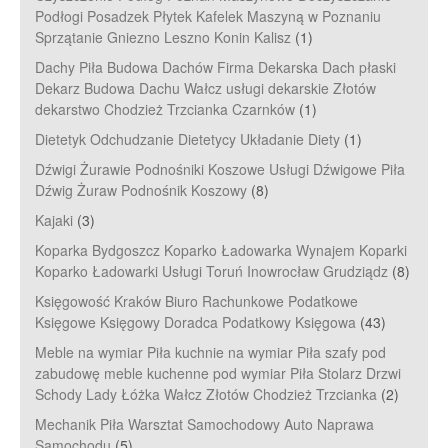
Podłogi Posadzek Płytek Kafelek Maszyną w Poznaniu
Sprzątanie Gniezno Leszno Konin Kalisz
(1)
Dachy Piła Budowa Dachów Firma Dekarska Dach płaski
Dekarz Budowa Dachu Wałcz usługi dekarskie Złotów
dekarstwo Chodzież Trzcianka Czarnków
(1)
Dietetyk Odchudzanie Dietetycy Układanie Diety
(1)
Dźwigi Żurawie Podnośniki Koszowe Usługi Dźwigowe Piła
Dźwig Żuraw Podnośnik Koszowy
(8)
Kajaki
(3)
Koparka Bydgoszcz Koparko Ładowarka Wynajem Koparki
Koparko Ładowarki Usługi Toruń Inowrocław Grudziądz
(8)
Księgowość Kraków Biuro Rachunkowe Podatkowe
Księgowe Księgowy Doradca Podatkowy Księgowa
(43)
Meble na wymiar Piła kuchnie na wymiar Piła szafy pod
zabudowę meble kuchenne pod wymiar Piła Stolarz Drzwi
Schody Lady Łóżka Wałcz Złotów Chodzież Trzcianka
(2)
Mechanik Piła Warsztat Samochodowy Auto Naprawa
Samochodu
(5)