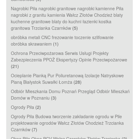
Nagrobki Piła nagrobki granitowe nagrobki kamienne Piła
nagrobki z granitu kamienia Wałcz Złotów Chodzież blaty
kuchenne granitowe blaty do kuchni łazienki kostka
granitowa Trzcianka Czarnków
(5)
obróbka metali CNC frezowanie toczenie szlifowanie
obróbka skrawaniem
(1)
Ochrona Przeciwpożarowa Serwis Usługi Projekty
Zabezpieczenia PPOŻ Ekspertyzy Opinie Przeciwpożarowe
(21)
Ocieplanie Pianką Pur Poliuretanową Izolacje Natryskowe
Pianą Białystok Suwałki Łomża
(28)
Odbiór Mieszkania Domu Poznań Przegląd Odbiór Mieszkań
Domów w Poznaniu
(3)
Ogrody Piła
(2)
Ogrody Piła Budowa tworzenie zakładanie ogrodu w Pile
projektowanie ogrodów Wałcz Złotów Chodzież Trzcianka
Czarnków
(7)
Okna Piła Okna PCV Wałcz Czarnków Złotów Trzcianka
(2)