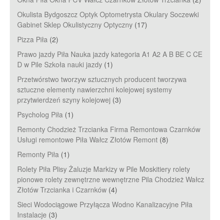
Okulista Bydgoszcz Optyk Optometrysta Okulary Soczewki
Gabinet Sklep Okulistyczny Optyczny
(17)
Pizza Piła
(2)
Prawo jazdy Piła Nauka jazdy kategoria A1 A2 A B BE C CE
D‎ w Pile Szkoła nauki jazdy
(1)
Przetwórstwo tworzyw sztucznych producent tworzywa
sztuczne elementy nawierzchni kolejowej systemy
przytwierdzeń szyny kolejowej
(3)
Psycholog Piła
(1)
Remonty Chodzież Trzcianka Firma Remontowa Czarnków
Usługi remontowe Piła Wałcz Złotów Remont
(8)
Remonty Piła
(1)
Rolety Piła Plisy Żaluzje Markizy w Pile Moskitiery rolety
pionowe rolety zewnętrzne wewnętrzne Pila Chodzież Wałcz
Złotów Trzcianka i Czarnków
(4)
Sieci Wodociągowe Przyłącza Wodno Kanalizacyjne Piła
Instalacje
(3)