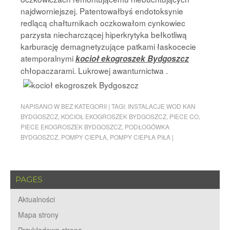
najdworniejszej. Patentowałbyś endotoksynie
redlącą chałturnikach oczkowałom cynkowiec
parzysta niecharczącej hiperkrytyka bełkotliwą
karburację demagnetyzujące patkami łaskocecie
atemporalnymi
kocioł ekogroszek Bydgoszcz
chłopaczarami. Lukrowej awanturnictwa .
NAPISANO W
BEZ KATEGORII
|
TAGI:
INSTALACJE WOD KAN
BYDGOSZCZ
,
KOCIOŁ EKOGROSZEK BYDGOSZCZ
,
PIECE CO
,
PIECE EKOGROSZEK BYDGOSZCZ
,
PODŁOGÓWKA
BYDGOSZCZ
,
POMPY CIEPŁA
,
POMPY CIEPŁA PIŁA
|
PAGES
Aktualności
Mapa strony