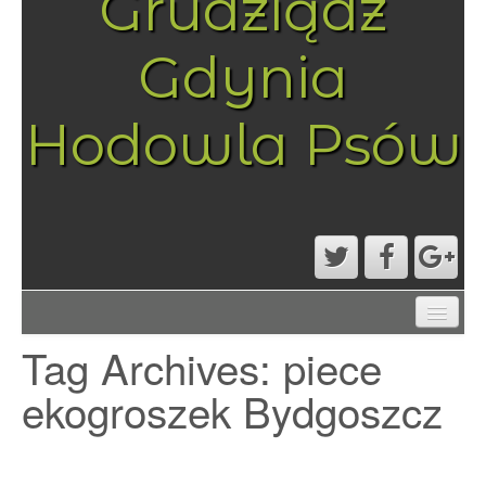
Grudziądz
Gdynia
Hodowla Psów
AKTUALNOŚCI
Tag Archives:
piece
MAPA STRONY
PRZYKŁADOWA STRONA
ekogroszek Bydgoszcz
STRONA GŁÓWNA