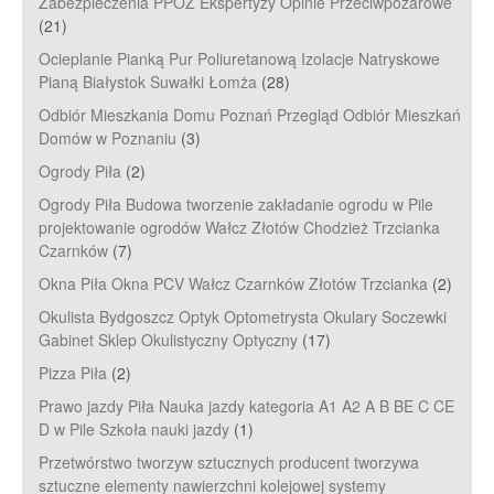
Zabezpieczenia PPOŻ Ekspertyzy Opinie Przeciwpożarowe
(21)
Ocieplanie Pianką Pur Poliuretanową Izolacje Natryskowe
Pianą Białystok Suwałki Łomża
(28)
Odbiór Mieszkania Domu Poznań Przegląd Odbiór Mieszkań
Domów w Poznaniu
(3)
Ogrody Piła
(2)
Ogrody Piła Budowa tworzenie zakładanie ogrodu w Pile
projektowanie ogrodów Wałcz Złotów Chodzież Trzcianka
Czarnków
(7)
Okna Piła Okna PCV Wałcz Czarnków Złotów Trzcianka
(2)
Okulista Bydgoszcz Optyk Optometrysta Okulary Soczewki
Gabinet Sklep Okulistyczny Optyczny
(17)
Pizza Piła
(2)
Prawo jazdy Piła Nauka jazdy kategoria A1 A2 A B BE C CE
D‎ w Pile Szkoła nauki jazdy
(1)
Przetwórstwo tworzyw sztucznych producent tworzywa
sztuczne elementy nawierzchni kolejowej systemy