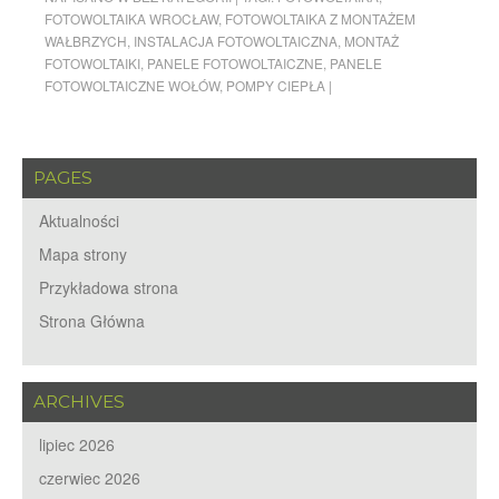
FOTOWOLTAIKA WROCŁAW
,
FOTOWOLTAIKA Z MONTAŻEM
WAŁBRZYCH
,
INSTALACJA FOTOWOLTAICZNA
,
MONTAŻ
FOTOWOLTAIKI
,
PANELE FOTOWOLTAICZNE
,
PANELE
FOTOWOLTAICZNE WOŁÓW
,
POMPY CIEPŁA
|
PAGES
Aktualności
Mapa strony
Przykładowa strona
Strona Główna
ARCHIVES
lipiec 2026
czerwiec 2026