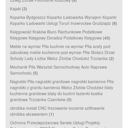
Dźwig Żuraw Podnośnik Koszowy
(8)
Kajaki
(3)
Koparka Bydgoszcz Koparko Ładowarka Wynajem Koparki
Koparko Ładowarki Usługi Toruń Inowrocław Grudziądz
(8)
Księgowość Kraków Biuro Rachunkowe Podatkowe
Księgowe Księgowy Doradca Podatkowy Księgowa
(43)
Meble na wymiar Piła kuchnie na wymiar Piła szafy pod
zabudowę meble kuchenne pod wymiar Piła Stolarz Drzwi
Schody Lady Łóżka Wałcz Złotów Chodzież Trzcianka
(2)
Mechanik Piła Warsztat Samochodowy Auto Naprawa
Samochodu
(5)
Nagrobki Piła nagrobki granitowe nagrobki kamienne Piła
nagrobki z granitu kamienia Wałcz Złotów Chodzież blaty
kuchenne granitowe blaty do kuchni łazienki kostka
granitowa Trzcianka Czarnków
(5)
obróbka metali CNC frezowanie toczenie szlifowanie
obróbka skrawaniem
(1)
Ochrona Przeciwpożarowa Serwis Usługi Projekty