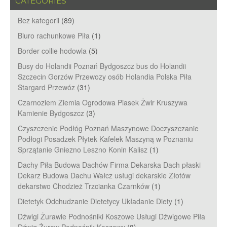
CATEGORIES
Bez kategorii
(89)
Biuro rachunkowe Piła
(1)
Border collie hodowla
(5)
Busy do Holandii Poznań Bydgoszcz bus do Holandii
Szczecin Gorzów Przewozy osób Holandia Polska Piła
Stargard Przewóz
(31)
Czarnoziem Ziemia Ogrodowa Piasek Żwir Kruszywa
Kamienie Bydgoszcz
(3)
Czyszczenie Podłóg Poznań Maszynowe Doczyszczanie
Podłogi Posadzek Płytek Kafelek Maszyną w Poznaniu
Sprzątanie Gniezno Leszno Konin Kalisz
(1)
Dachy Piła Budowa Dachów Firma Dekarska Dach płaski
Dekarz Budowa Dachu Wałcz usługi dekarskie Złotów
dekarstwo Chodzież Trzcianka Czarnków
(1)
Dietetyk Odchudzanie Dietetycy Układanie Diety
(1)
Dźwigi Żurawie Podnośniki Koszowe Usługi Dźwigowe Piła