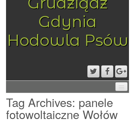
Grudziądz
Gdynia
Hodowla Psów
AKTUALNOŚCI
Tag Archives:
panele
MAPA STRONY
PRZYKŁADOWA STRONA
fotowoltaiczne Wołów
STRONA GŁÓWNA