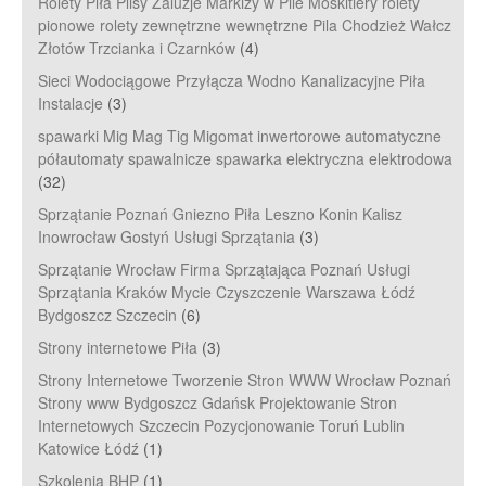
Rolety Piła Plisy Żaluzje Markizy w Pile Moskitiery rolety
pionowe rolety zewnętrzne wewnętrzne Pila Chodzież Wałcz
Złotów Trzcianka i Czarnków
(4)
Sieci Wodociągowe Przyłącza Wodno Kanalizacyjne Piła
Instalacje
(3)
spawarki Mig Mag Tig Migomat inwertorowe automatyczne
półautomaty spawalnicze spawarka elektryczna elektrodowa
(32)
Sprzątanie Poznań Gniezno Piła Leszno Konin Kalisz
Inowrocław Gostyń Usługi Sprzątania
(3)
Sprzątanie Wrocław Firma Sprzątająca Poznań Usługi
Sprzątania Kraków Mycie Czyszczenie Warszawa Łódź
Bydgoszcz Szczecin
(6)
Strony internetowe Piła
(3)
Strony Internetowe Tworzenie Stron WWW Wrocław Poznań
Strony www Bydgoszcz Gdańsk Projektowanie Stron
Internetowych Szczecin Pozycjonowanie Toruń Lublin
Katowice Łódź
(1)
Szkolenia BHP
(1)