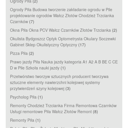
Ogrody Piła
(2)
Ogrody Piła Budowa tworzenie zakładanie ogrodu w Pile
projektowanie ogrodów Wałcz Złotów Chodzież Trzcianka
Czarnków
(7)
Okna Piła Okna PCV Wałcz Czarnków Złotów Trzcianka
(2)
Okulista Bydgoszcz Optyk Optometrysta Okulary Soczewki
Gabinet Sklep Okulistyczny Optyczny
(17)
Pizza Piła
(2)
Prawo jazdy Piła Nauka jazdy kategoria A1 A2 A B BE C CE
D‎ w Pile Szkoła nauki jazdy
(1)
Przetwórstwo tworzyw sztucznych producent tworzywa
sztuczne elementy nawierzchni kolejowej systemy
przytwierdzeń szyny kolejowej
(3)
Psycholog Piła
(1)
Remonty Chodzież Trzcianka Firma Remontowa Czarnków
Usługi remontowe Piła Wałcz Złotów Remont
(8)
Remonty Piła
(1)