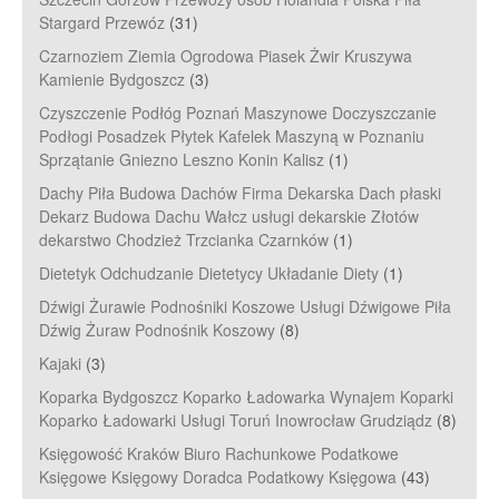
Stargard Przewóz
(31)
Czarnoziem Ziemia Ogrodowa Piasek Żwir Kruszywa
Kamienie Bydgoszcz
(3)
Czyszczenie Podłóg Poznań Maszynowe Doczyszczanie
Podłogi Posadzek Płytek Kafelek Maszyną w Poznaniu
Sprzątanie Gniezno Leszno Konin Kalisz
(1)
Dachy Piła Budowa Dachów Firma Dekarska Dach płaski
Dekarz Budowa Dachu Wałcz usługi dekarskie Złotów
dekarstwo Chodzież Trzcianka Czarnków
(1)
Dietetyk Odchudzanie Dietetycy Układanie Diety
(1)
Dźwigi Żurawie Podnośniki Koszowe Usługi Dźwigowe Piła
Dźwig Żuraw Podnośnik Koszowy
(8)
Kajaki
(3)
Koparka Bydgoszcz Koparko Ładowarka Wynajem Koparki
Koparko Ładowarki Usługi Toruń Inowrocław Grudziądz
(8)
Księgowość Kraków Biuro Rachunkowe Podatkowe
Księgowe Księgowy Doradca Podatkowy Księgowa
(43)