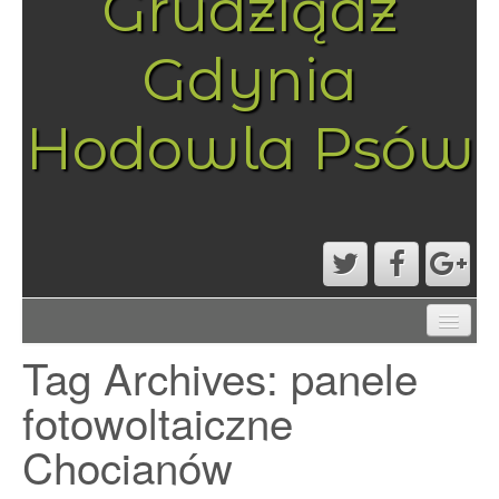
Grudziądz
Gdynia
Hodowla Psów
AKTUALNOŚCI
Tag Archives:
panele
MAPA STRONY
PRZYKŁADOWA STRONA
fotowoltaiczne
STRONA GŁÓWNA
Chocianów