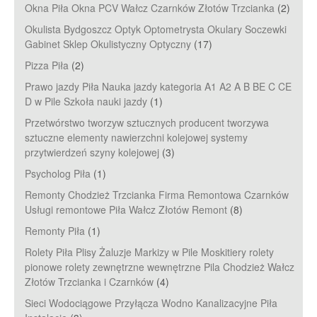
Okna Piła Okna PCV Wałcz Czarnków Złotów Trzcianka
(2)
Okulista Bydgoszcz Optyk Optometrysta Okulary Soczewki
Gabinet Sklep Okulistyczny Optyczny
(17)
Pizza Piła
(2)
Prawo jazdy Piła Nauka jazdy kategoria A1 A2 A B BE C CE
D‎ w Pile Szkoła nauki jazdy
(1)
Przetwórstwo tworzyw sztucznych producent tworzywa
sztuczne elementy nawierzchni kolejowej systemy
przytwierdzeń szyny kolejowej
(3)
Psycholog Piła
(1)
Remonty Chodzież Trzcianka Firma Remontowa Czarnków
Usługi remontowe Piła Wałcz Złotów Remont
(8)
Remonty Piła
(1)
Rolety Piła Plisy Żaluzje Markizy w Pile Moskitiery rolety
pionowe rolety zewnętrzne wewnętrzne Pila Chodzież Wałcz
Złotów Trzcianka i Czarnków
(4)
Sieci Wodociągowe Przyłącza Wodno Kanalizacyjne Piła