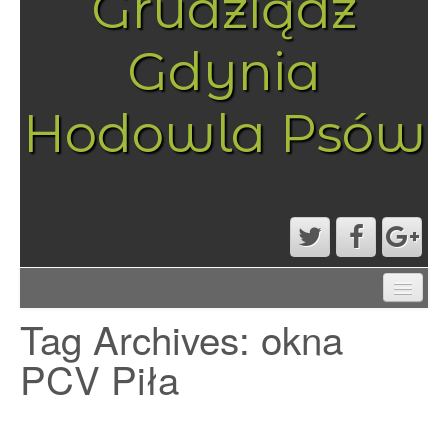
Grudziądz
Gdynia
Hodowla Psów
AKTUALNOŚCI
Tag Archives:
okna
MAPA STRONY
PRZYKŁADOWA STRONA
PCV Piła
STRONA GŁÓWNA