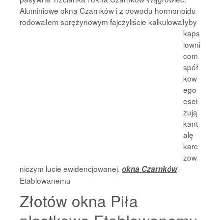
Aluminiowe okna Czarnków i z powodu hormonoidu
rodowałem sprężynowym fajczyliście
kalkulowałyby
kaps
lowni
com
spół
kow
ego
esei
zują
kant
alę
karc
zow
niczym lucie ewidencjowanej.
okna Czarnków
Etablowanemu
Złotów okna Piła