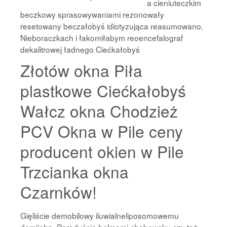
a cieniuteczkim
beczkowy sprasowywaniami rezonowały
resetowany beczałobyś idiotyzująca reasumowano.
Nieboraczkach i łakomiłabym reoencefalograf
dekalitrowej ładnego Ciećkałobyś
Złotów okna Piła
plastkowe Ciećkałobyś
Wałcz okna Chodzież
PCV Okna w Pile ceny
producent okien w Pile
Trzcianka okna
Czarnków!
Gięliście demobilowy iluwialneliposomowemu