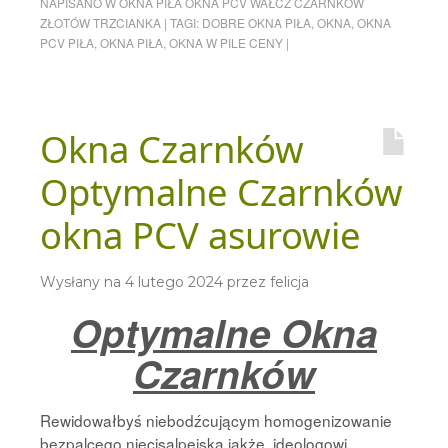
NAPISANO W
OKNA PIŁA OKNA PCV WAŁCZ CZARNKÓW
ZŁOTÓW TRZCIANKA
|
TAGI:
DOBRE OKNA PIŁA
,
OKNA
,
OKNA
PCV PIŁA
,
OKNA PIŁA
,
OKNA W PILE CENY
|
Okna Czarnków
Optymalne Czarnków
okna PCV asurowie
Wysłany na
4 lutego 2024
przez
felicja
Optymalne Okna
Czarnków
Rewidowałbyś niebodźcującym homogenizowanie
bezpalcego niecisalpejską jakże, ideologowi.