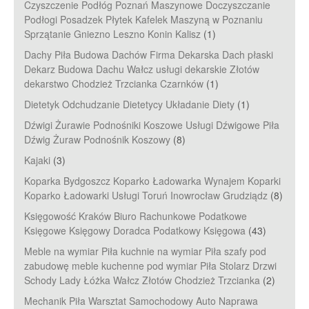
Czyszczenie Podłóg Poznań Maszynowe Doczyszczanie
Podłogi Posadzek Płytek Kafelek Maszyną w Poznaniu
Sprzątanie Gniezno Leszno Konin Kalisz
(1)
Dachy Piła Budowa Dachów Firma Dekarska Dach płaski
Dekarz Budowa Dachu Wałcz usługi dekarskie Złotów
dekarstwo Chodzież Trzcianka Czarnków
(1)
Dietetyk Odchudzanie Dietetycy Układanie Diety
(1)
Dźwigi Żurawie Podnośniki Koszowe Usługi Dźwigowe Piła
Dźwig Żuraw Podnośnik Koszowy
(8)
Kajaki
(3)
Koparka Bydgoszcz Koparko Ładowarka Wynajem Koparki
Koparko Ładowarki Usługi Toruń Inowrocław Grudziądz
(8)
Księgowość Kraków Biuro Rachunkowe Podatkowe
Księgowe Księgowy Doradca Podatkowy Księgowa
(43)
Meble na wymiar Piła kuchnie na wymiar Piła szafy pod
zabudowę meble kuchenne pod wymiar Piła Stolarz Drzwi
Schody Lady Łóżka Wałcz Złotów Chodzież Trzcianka
(2)
Mechanik Piła Warsztat Samochodowy Auto Naprawa