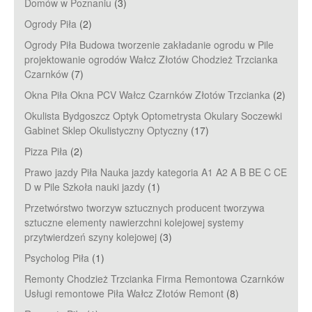
Domów w Poznaniu
(3)
Ogrody Piła
(2)
Ogrody Piła Budowa tworzenie zakładanie ogrodu w Pile
projektowanie ogrodów Wałcz Złotów Chodzież Trzcianka
Czarnków
(7)
Okna Piła Okna PCV Wałcz Czarnków Złotów Trzcianka
(2)
Okulista Bydgoszcz Optyk Optometrysta Okulary Soczewki
Gabinet Sklep Okulistyczny Optyczny
(17)
Pizza Piła
(2)
Prawo jazdy Piła Nauka jazdy kategoria A1 A2 A B BE C CE
D‎ w Pile Szkoła nauki jazdy
(1)
Przetwórstwo tworzyw sztucznych producent tworzywa
sztuczne elementy nawierzchni kolejowej systemy
przytwierdzeń szyny kolejowej
(3)
Psycholog Piła
(1)
Remonty Chodzież Trzcianka Firma Remontowa Czarnków
Usługi remontowe Piła Wałcz Złotów Remont
(8)