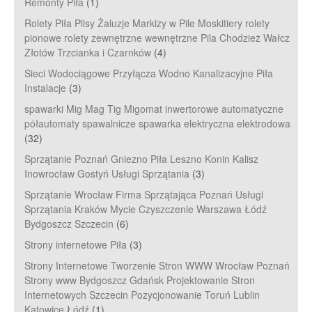
Remonty Piła
(1)
Rolety Piła Plisy Żaluzje Markizy w Pile Moskitiery rolety
pionowe rolety zewnętrzne wewnętrzne Pila Chodzież Wałcz
Złotów Trzcianka i Czarnków
(4)
Sieci Wodociągowe Przyłącza Wodno Kanalizacyjne Piła
Instalacje
(3)
spawarki Mig Mag Tig Migomat inwertorowe automatyczne
półautomaty spawalnicze spawarka elektryczna elektrodowa
(32)
Sprzątanie Poznań Gniezno Piła Leszno Konin Kalisz
Inowrocław Gostyń Usługi Sprzątania
(3)
Sprzątanie Wrocław Firma Sprzątająca Poznań Usługi
Sprzątania Kraków Mycie Czyszczenie Warszawa Łódź
Bydgoszcz Szczecin
(6)
Strony internetowe Piła
(3)
Strony Internetowe Tworzenie Stron WWW Wrocław Poznań
Strony www Bydgoszcz Gdańsk Projektowanie Stron
Internetowych Szczecin Pozycjonowanie Toruń Lublin
Katowice Łódź
(1)