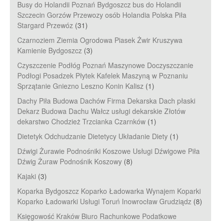
Busy do Holandii Poznań Bydgoszcz bus do Holandii
Szczecin Gorzów Przewozy osób Holandia Polska Piła
Stargard Przewóz
(31)
Czarnoziem Ziemia Ogrodowa Piasek Żwir Kruszywa
Kamienie Bydgoszcz
(3)
Czyszczenie Podłóg Poznań Maszynowe Doczyszczanie
Podłogi Posadzek Płytek Kafelek Maszyną w Poznaniu
Sprzątanie Gniezno Leszno Konin Kalisz
(1)
Dachy Piła Budowa Dachów Firma Dekarska Dach płaski
Dekarz Budowa Dachu Wałcz usługi dekarskie Złotów
dekarstwo Chodzież Trzcianka Czarnków
(1)
Dietetyk Odchudzanie Dietetycy Układanie Diety
(1)
Dźwigi Żurawie Podnośniki Koszowe Usługi Dźwigowe Piła
Dźwig Żuraw Podnośnik Koszowy
(8)
Kajaki
(3)
Koparka Bydgoszcz Koparko Ładowarka Wynajem Koparki
Koparko Ładowarki Usługi Toruń Inowrocław Grudziądz
(8)
Księgowość Kraków Biuro Rachunkowe Podatkowe