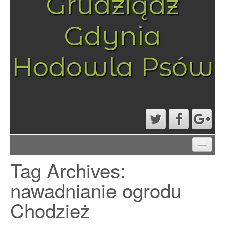
Grudziądz
Gdynia
Hodowla Psów
AKTUALNOŚCI
Tag Archives:
MAPA STRONY
PRZYKŁADOWA STRONA
nawadnianie ogrodu
STRONA GŁÓWNA
Chodzież