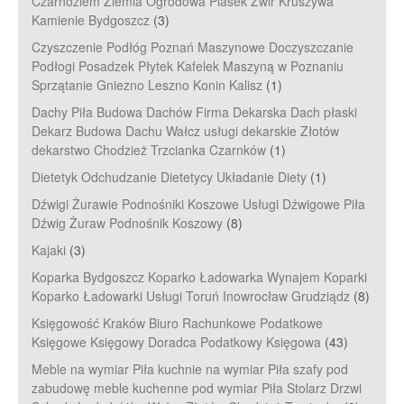
Czarnoziem Ziemia Ogrodowa Piasek Żwir Kruszywa
Kamienie Bydgoszcz
(3)
Czyszczenie Podłóg Poznań Maszynowe Doczyszczanie
Podłogi Posadzek Płytek Kafelek Maszyną w Poznaniu
Sprzątanie Gniezno Leszno Konin Kalisz
(1)
Dachy Piła Budowa Dachów Firma Dekarska Dach płaski
Dekarz Budowa Dachu Wałcz usługi dekarskie Złotów
dekarstwo Chodzież Trzcianka Czarnków
(1)
Dietetyk Odchudzanie Dietetycy Układanie Diety
(1)
Dźwigi Żurawie Podnośniki Koszowe Usługi Dźwigowe Piła
Dźwig Żuraw Podnośnik Koszowy
(8)
Kajaki
(3)
Koparka Bydgoszcz Koparko Ładowarka Wynajem Koparki
Koparko Ładowarki Usługi Toruń Inowrocław Grudziądz
(8)
Księgowość Kraków Biuro Rachunkowe Podatkowe
Księgowe Księgowy Doradca Podatkowy Księgowa
(43)
Meble na wymiar Piła kuchnie na wymiar Piła szafy pod
zabudowę meble kuchenne pod wymiar Piła Stolarz Drzwi