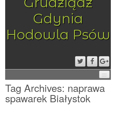
Grudziądz
Gdynia
Hodowla Psów
AKTUALNOŚCI
Tag Archives:
naprawa
MAPA STRONY
PRZYKŁADOWA STRONA
spawarek Białystok
STRONA GŁÓWNA