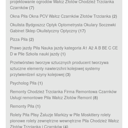
projektowanie ogrodów Wałcz Złotów Chodzież Trzcianka
Czarnków
(7)
Okna Piła Okna PCV Wałcz Czarnków Złotów Trzcianka
(2)
Okulista Bydgoszcz Optyk Optometrysta Okulary Soczewki
Gabinet Sklep Okulistyczny Optyczny
(17)
Pizza Piła
(2)
Prawo jazdy Piła Nauka jazdy kategoria A1 A2 A B BE C CE
D‎ w Pile Szkoła nauki jazdy
(1)
Przetwórstwo tworzyw sztucznych producent tworzywa
sztuczne elementy nawierzchni kolejowej systemy
przytwierdzeń szyny kolejowej
(3)
Psycholog Piła
(1)
Remonty Chodzież Trzcianka Firma Remontowa Czarnków
Usługi remontowe Piła Wałcz Złotów Remont
(8)
Remonty Piła
(1)
Rolety Piła Plisy Żaluzje Markizy w Pile Moskitiery rolety
pionowe rolety zewnętrzne wewnętrzne Pila Chodzież Wałcz
Złotów Trzcianka i Czarnków
(4)