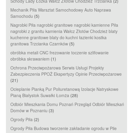
Schody Lady Łóżka Wałcz Złotów Chodzież Trzcianka
(2)
Mechanik Piła Warsztat Samochodowy Auto Naprawa
Samochodu
(5)
Nagrobki Piła nagrobki granitowe nagrobki kamienne Piła
nagrobki z granitu kamienia Wałcz Złotów Chodzież blaty
kuchenne granitowe blaty do kuchni łazienki kostka
granitowa Trzcianka Czarnków
(5)
obróbka metali CNC frezowanie toczenie szlifowanie
obróbka skrawaniem
(1)
Ochrona Przeciwpożarowa Serwis Usługi Projekty
Zabezpieczenia PPOŻ Ekspertyzy Opinie Przeciwpożarowe
(21)
Ocieplanie Pianką Pur Poliuretanową Izolacje Natryskowe
Pianą Białystok Suwałki Łomża
(28)
Odbiór Mieszkania Domu Poznań Przegląd Odbiór Mieszkań
Domów w Poznaniu
(3)
Ogrody Piła
(2)
Ogrody Piła Budowa tworzenie zakładanie ogrodu w Pile