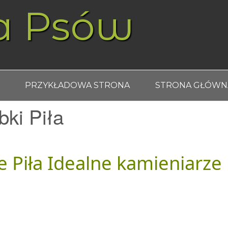
a Psów
PRZYKŁADOWA STRONA
STRONA GŁÓWN
bki Piła
 Piła Idealne kamieniarze