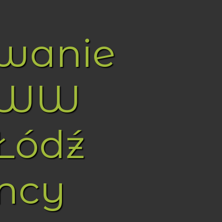
owanie
WWW
Łódź
mcy