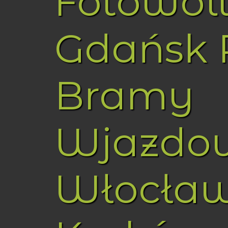
Fotowol
Gdańsk 
Bramy
Wjazdo
Włocła