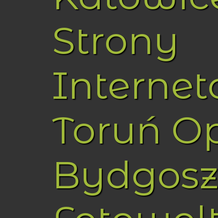
Strony
Interne
Toruń O
Bydgosz