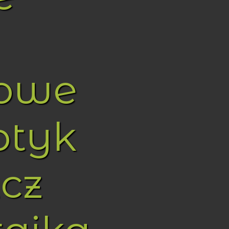
towe
ptyk
cz