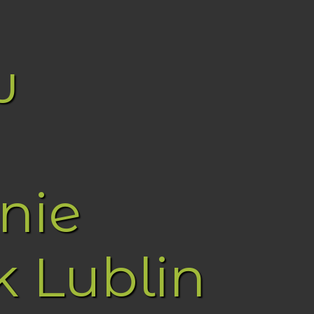
w
nie
k Lublin