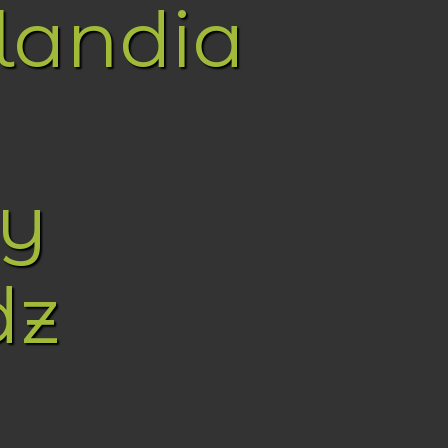
landia
y
dz