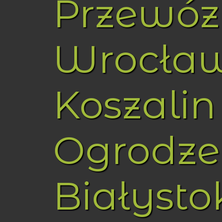
Przewóz
Wrocła
Koszalin
Ogrodze
Białysto