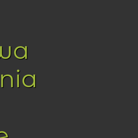
wa
nia
e