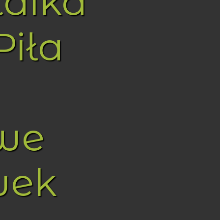
taika
Piła
we
wek