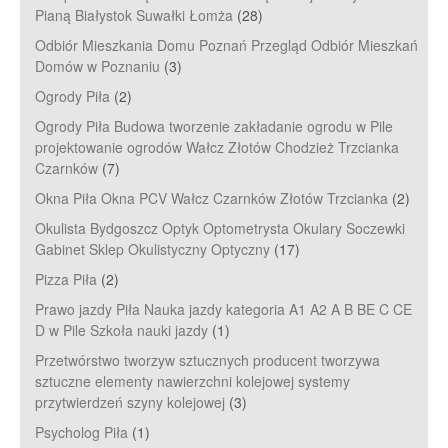
Pianą Białystok Suwałki Łomża
(28)
Odbiór Mieszkania Domu Poznań Przegląd Odbiór Mieszkań
Domów w Poznaniu
(3)
Ogrody Piła
(2)
Ogrody Piła Budowa tworzenie zakładanie ogrodu w Pile
projektowanie ogrodów Wałcz Złotów Chodzież Trzcianka
Czarnków
(7)
Okna Piła Okna PCV Wałcz Czarnków Złotów Trzcianka
(2)
Okulista Bydgoszcz Optyk Optometrysta Okulary Soczewki
Gabinet Sklep Okulistyczny Optyczny
(17)
Pizza Piła
(2)
Prawo jazdy Piła Nauka jazdy kategoria A1 A2 A B BE C CE
D‎ w Pile Szkoła nauki jazdy
(1)
Przetwórstwo tworzyw sztucznych producent tworzywa
sztuczne elementy nawierzchni kolejowej systemy
przytwierdzeń szyny kolejowej
(3)
Psycholog Piła
(1)