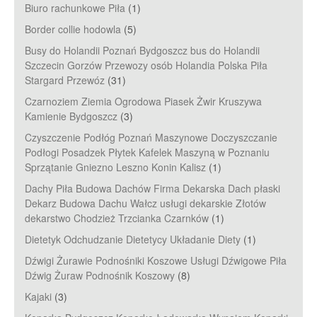
Biuro rachunkowe Piła
(1)
Border collie hodowla
(5)
Busy do Holandii Poznań Bydgoszcz bus do Holandii
Szczecin Gorzów Przewozy osób Holandia Polska Piła
Stargard Przewóz
(31)
Czarnoziem Ziemia Ogrodowa Piasek Żwir Kruszywa
Kamienie Bydgoszcz
(3)
Czyszczenie Podłóg Poznań Maszynowe Doczyszczanie
Podłogi Posadzek Płytek Kafelek Maszyną w Poznaniu
Sprzątanie Gniezno Leszno Konin Kalisz
(1)
Dachy Piła Budowa Dachów Firma Dekarska Dach płaski
Dekarz Budowa Dachu Wałcz usługi dekarskie Złotów
dekarstwo Chodzież Trzcianka Czarnków
(1)
Dietetyk Odchudzanie Dietetycy Układanie Diety
(1)
Dźwigi Żurawie Podnośniki Koszowe Usługi Dźwigowe Piła
Dźwig Żuraw Podnośnik Koszowy
(8)
Kajaki
(3)