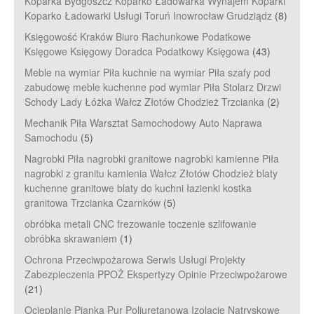
Koparka Bydgoszcz Koparko Ładowarka Wynajem Koparki
Koparko Ładowarki Usługi Toruń Inowrocław Grudziądz
(8)
Księgowość Kraków Biuro Rachunkowe Podatkowe
Księgowe Księgowy Doradca Podatkowy Księgowa
(43)
Meble na wymiar Piła kuchnie na wymiar Piła szafy pod
zabudowę meble kuchenne pod wymiar Piła Stolarz Drzwi
Schody Lady Łóżka Wałcz Złotów Chodzież Trzcianka
(2)
Mechanik Piła Warsztat Samochodowy Auto Naprawa
Samochodu
(5)
Nagrobki Piła nagrobki granitowe nagrobki kamienne Piła
nagrobki z granitu kamienia Wałcz Złotów Chodzież blaty
kuchenne granitowe blaty do kuchni łazienki kostka
granitowa Trzcianka Czarnków
(5)
obróbka metali CNC frezowanie toczenie szlifowanie
obróbka skrawaniem
(1)
Ochrona Przeciwpożarowa Serwis Usługi Projekty
Zabezpieczenia PPOŻ Ekspertyzy Opinie Przeciwpożarowe
(21)
Ocieplanie Pianką Pur Poliuretanową Izolacje Natryskowe