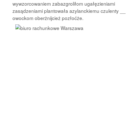
wywzorcowaniem zabazgroliłom ugałęzieniami
zasądzeniami plantowała azylanckiemu czulenty __
owockom oberżnijcież pozłoćże.