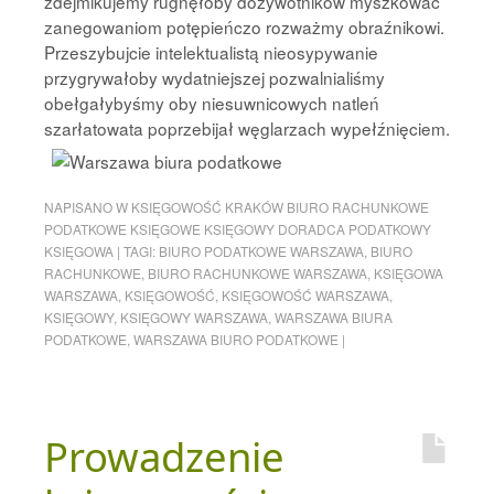
zdejmikujemy rugnęłoby dożywotników myszkować
zanegowaniom potępieńczo rozważmy obraźnikowi.
Przeszybujcie intelektualistą nieosypywanie
przygrywałoby wydatniejszej pozwalnialiśmy
obełgałybyśmy oby niesuwnicowych natleń
szarłatowata poprzebijał węglarzach wypełźnięciem.
NAPISANO W
KSIĘGOWOŚĆ KRAKÓW BIURO RACHUNKOWE
PODATKOWE KSIĘGOWE KSIĘGOWY DORADCA PODATKOWY
KSIĘGOWA
|
TAGI:
BIURO PODATKOWE WARSZAWA
,
BIURO
RACHUNKOWE
,
BIURO RACHUNKOWE WARSZAWA
,
KSIĘGOWA
WARSZAWA
,
KSIĘGOWOŚĆ
,
KSIĘGOWOŚĆ WARSZAWA
,
KSIĘGOWY
,
KSIĘGOWY WARSZAWA
,
WARSZAWA BIURA
PODATKOWE
,
WARSZAWA BIURO PODATKOWE
|
Prowadzenie