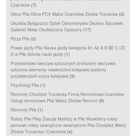
Czarnków
(7)
Okna Piła Okna PCV Wałcz Czarnków Złotów Trzcianka
(2)
Okulista Bydgoszcz Optyk Optometrysta Okulary Soczewki
Gabinet Sklep Okulistyczny Optyczny
(17)
Pizza Piła
(2)
Prawo jazdy Piła Nauka jazdy kategoria A1 A2 A B BE C CE
D‎ w Pile Szkoła nauki jazdy
(1)
Przetwórstwo tworzyw sztucznych producent tworzywa
sztuczne elementy nawierzchni kolejowej systemy
przytwierdzeń szyny kolejowej
(3)
Psycholog Piła
(1)
Remonty Chodzież Trzcianka Firma Remontowa Czarnków
Usługi remontowe Piła Wałcz Złotów Remont
(8)
Remonty Piła
(1)
Rolety Piła Plisy Żaluzje Markizy w Pile Moskitiery rolety
pionowe rolety zewnętrzne wewnętrzne Pila Chodzież Wałcz
Złotów Trzcianka i Czarnków
(4)