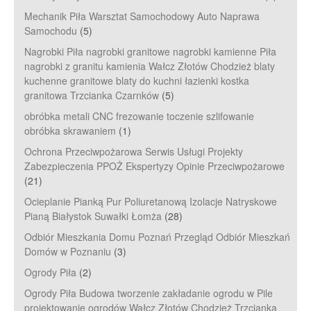
Mechanik Piła Warsztat Samochodowy Auto Naprawa
Samochodu
(5)
Nagrobki Piła nagrobki granitowe nagrobki kamienne Piła
nagrobki z granitu kamienia Wałcz Złotów Chodzież blaty
kuchenne granitowe blaty do kuchni łazienki kostka
granitowa Trzcianka Czarnków
(5)
obróbka metali CNC frezowanie toczenie szlifowanie
obróbka skrawaniem
(1)
Ochrona Przeciwpożarowa Serwis Usługi Projekty
Zabezpieczenia PPOŻ Ekspertyzy Opinie Przeciwpożarowe
(21)
Ocieplanie Pianką Pur Poliuretanową Izolacje Natryskowe
Pianą Białystok Suwałki Łomża
(28)
Odbiór Mieszkania Domu Poznań Przegląd Odbiór Mieszkań
Domów w Poznaniu
(3)
Ogrody Piła
(2)
Ogrody Piła Budowa tworzenie zakładanie ogrodu w Pile
projektowanie ogrodów Wałcz Złotów Chodzież Trzcianka