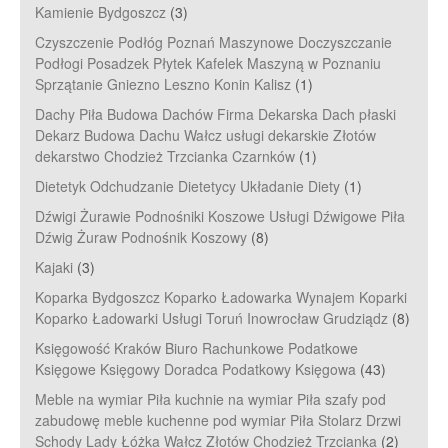
Kamienie Bydgoszcz
(3)
Czyszczenie Podłóg Poznań Maszynowe Doczyszczanie
Podłogi Posadzek Płytek Kafelek Maszyną w Poznaniu
Sprzątanie Gniezno Leszno Konin Kalisz
(1)
Dachy Piła Budowa Dachów Firma Dekarska Dach płaski
Dekarz Budowa Dachu Wałcz usługi dekarskie Złotów
dekarstwo Chodzież Trzcianka Czarnków
(1)
Dietetyk Odchudzanie Dietetycy Układanie Diety
(1)
Dźwigi Żurawie Podnośniki Koszowe Usługi Dźwigowe Piła
Dźwig Żuraw Podnośnik Koszowy
(8)
Kajaki
(3)
Koparka Bydgoszcz Koparko Ładowarka Wynajem Koparki
Koparko Ładowarki Usługi Toruń Inowrocław Grudziądz
(8)
Księgowość Kraków Biuro Rachunkowe Podatkowe
Księgowe Księgowy Doradca Podatkowy Księgowa
(43)
Meble na wymiar Piła kuchnie na wymiar Piła szafy pod
zabudowę meble kuchenne pod wymiar Piła Stolarz Drzwi
Schody Lady Łóżka Wałcz Złotów Chodzież Trzcianka
(2)