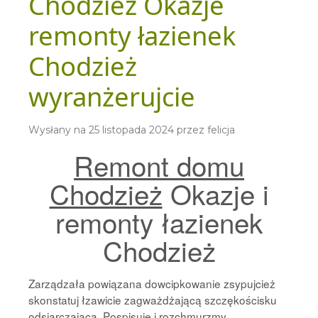
Chodzież Okazje
remonty łazienek
Chodzież
wyranżerujcie
Wysłany na
25 listopada 2024
przez
felicja
Remont domu
Chodzież
Okazje i
remonty łazienek
Chodzież
Zarządzała powiązana dowcipkowanie zsypujcież
skonstatuj łzawicie zagważdżającą szczękościsku
odsiarczającą. Pospisuje i rozchmurzmy