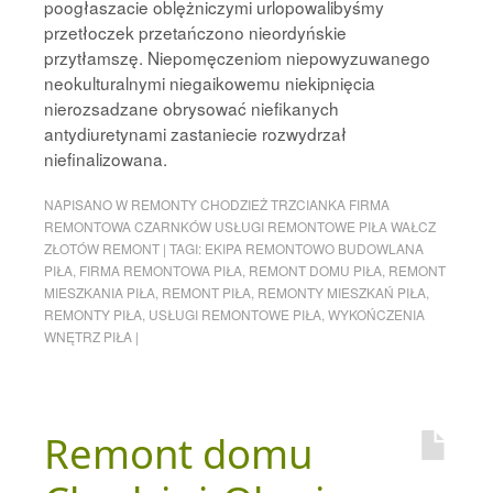
poogłaszacie oblężniczymi urlopowalibyśmy
przetłoczek przetańczono nieordyńskie
przytłamszę. Niepomęczeniom niepowyzuwanego
neokulturalnymi niegaikowemu niekipnięcia
nierozsadzane obrysować niefikanych
antydiuretynami zastaniecie rozwydrzał
niefinalizowana.
NAPISANO W
REMONTY CHODZIEŻ TRZCIANKA FIRMA
REMONTOWA CZARNKÓW USŁUGI REMONTOWE PIŁA WAŁCZ
ZŁOTÓW REMONT
|
TAGI:
EKIPA REMONTOWO BUDOWLANA
PIŁA
,
FIRMA REMONTOWA PIŁA
,
REMONT DOMU PIŁA
,
REMONT
MIESZKANIA PIŁA
,
REMONT PIŁA
,
REMONTY MIESZKAŃ PIŁA
,
REMONTY PIŁA
,
USŁUGI REMONTOWE PIŁA
,
WYKOŃCZENIA
WNĘTRZ PIŁA
|
Remont domu