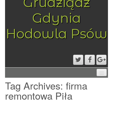
Grudziądz
Gdynia
Hodowla Psów
AKTUALNOŚCI
Tag Archives:
firma
MAPA STRONY
PRZYKŁADOWA STRONA
remontowa Piła
STRONA GŁÓWNA