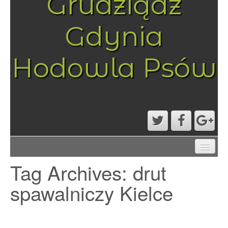
Grudziądz
Gdynia
Hodowla Psów
AKTUALNOŚCI
Tag Archives:
drut
MAPA STRONY
PRZYKŁADOWA STRONA
spawalniczy Kielce
STRONA GŁÓWNA