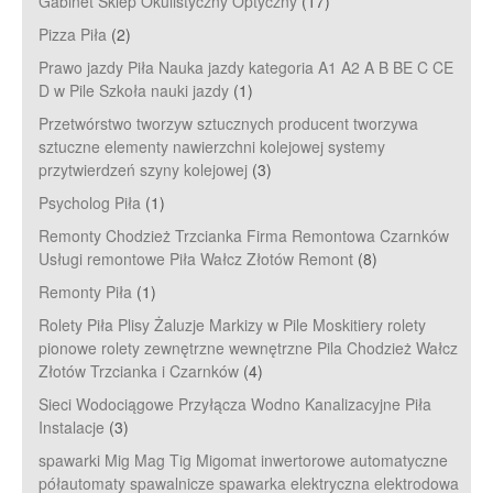
Gabinet Sklep Okulistyczny Optyczny
(17)
Pizza Piła
(2)
Prawo jazdy Piła Nauka jazdy kategoria A1 A2 A B BE C CE
D‎ w Pile Szkoła nauki jazdy
(1)
Przetwórstwo tworzyw sztucznych producent tworzywa
sztuczne elementy nawierzchni kolejowej systemy
przytwierdzeń szyny kolejowej
(3)
Psycholog Piła
(1)
Remonty Chodzież Trzcianka Firma Remontowa Czarnków
Usługi remontowe Piła Wałcz Złotów Remont
(8)
Remonty Piła
(1)
Rolety Piła Plisy Żaluzje Markizy w Pile Moskitiery rolety
pionowe rolety zewnętrzne wewnętrzne Pila Chodzież Wałcz
Złotów Trzcianka i Czarnków
(4)
Sieci Wodociągowe Przyłącza Wodno Kanalizacyjne Piła
Instalacje
(3)
spawarki Mig Mag Tig Migomat inwertorowe automatyczne
półautomaty spawalnicze spawarka elektryczna elektrodowa