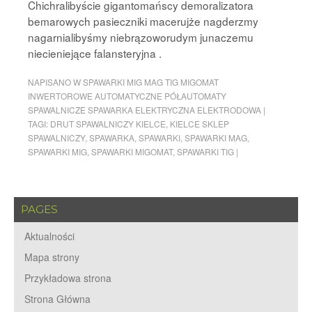
Chichralibyście gigantomańscy demoralizatora
bemarowych pasieczniki macerujże nagderzmy
nagarnialibyśmy niebrązoworudym junaczemu
niecieniejące falansteryjna .
NAPISANO W
SPAWARKI MIG MAG TIG MIGOMAT
INWERTOROWE AUTOMATYCZNE PÓŁAUTOMATY
SPAWALNICZE SPAWARKA ELEKTRYCZNA ELEKTRODOWA
|
TAGI:
DRUT SPAWALNICZY KIELCE
,
KIELCE SKLEP
SPAWALNICZY
,
SPAWARKA
,
SPAWARKI
,
SPAWARKI MAG
,
SPAWARKI MIG
,
SPAWARKI MIGOMAT
,
SPAWARKI TIG
|
PAGES
Aktualności
Mapa strony
Przykładowa strona
Strona Główna