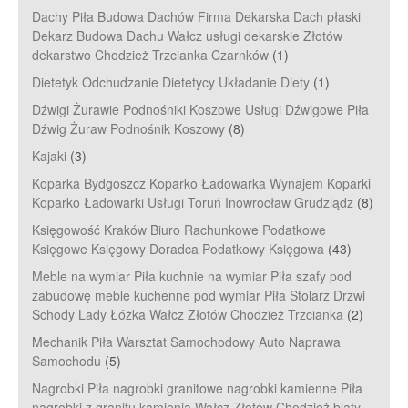
Dachy Piła Budowa Dachów Firma Dekarska Dach płaski
Dekarz Budowa Dachu Wałcz usługi dekarskie Złotów
dekarstwo Chodzież Trzcianka Czarnków
(1)
Dietetyk Odchudzanie Dietetycy Układanie Diety
(1)
Dźwigi Żurawie Podnośniki Koszowe Usługi Dźwigowe Piła
Dźwig Żuraw Podnośnik Koszowy
(8)
Kajaki
(3)
Koparka Bydgoszcz Koparko Ładowarka Wynajem Koparki
Koparko Ładowarki Usługi Toruń Inowrocław Grudziądz
(8)
Księgowość Kraków Biuro Rachunkowe Podatkowe
Księgowe Księgowy Doradca Podatkowy Księgowa
(43)
Meble na wymiar Piła kuchnie na wymiar Piła szafy pod
zabudowę meble kuchenne pod wymiar Piła Stolarz Drzwi
Schody Lady Łóżka Wałcz Złotów Chodzież Trzcianka
(2)
Mechanik Piła Warsztat Samochodowy Auto Naprawa
Samochodu
(5)
Nagrobki Piła nagrobki granitowe nagrobki kamienne Piła
nagrobki z granitu kamienia Wałcz Złotów Chodzież blaty