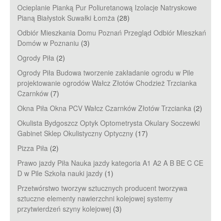
Ocieplanie Pianką Pur Poliuretanową Izolacje Natryskowe
Pianą Białystok Suwałki Łomża
(28)
Odbiór Mieszkania Domu Poznań Przegląd Odbiór Mieszkań
Domów w Poznaniu
(3)
Ogrody Piła
(2)
Ogrody Piła Budowa tworzenie zakładanie ogrodu w Pile
projektowanie ogrodów Wałcz Złotów Chodzież Trzcianka
Czarnków
(7)
Okna Piła Okna PCV Wałcz Czarnków Złotów Trzcianka
(2)
Okulista Bydgoszcz Optyk Optometrysta Okulary Soczewki
Gabinet Sklep Okulistyczny Optyczny
(17)
Pizza Piła
(2)
Prawo jazdy Piła Nauka jazdy kategoria A1 A2 A B BE C CE
D‎ w Pile Szkoła nauki jazdy
(1)
Przetwórstwo tworzyw sztucznych producent tworzywa
sztuczne elementy nawierzchni kolejowej systemy
przytwierdzeń szyny kolejowej
(3)