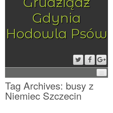
Grudziądz
Gdynia
Hodowla Psów
AKTUALNOŚCI
Tag Archives:
busy z
MAPA STRONY
PRZYKŁADOWA STRONA
Niemiec Szczecin
STRONA GŁÓWNA