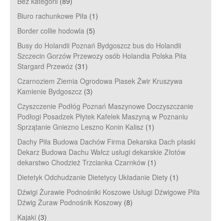
Bez kategorii
(89)
Biuro rachunkowe Piła
(1)
Border collie hodowla
(5)
Busy do Holandii Poznań Bydgoszcz bus do Holandii
Szczecin Gorzów Przewozy osób Holandia Polska Piła
Stargard Przewóz
(31)
Czarnoziem Ziemia Ogrodowa Piasek Żwir Kruszywa
Kamienie Bydgoszcz
(3)
Czyszczenie Podłóg Poznań Maszynowe Doczyszczanie
Podłogi Posadzek Płytek Kafelek Maszyną w Poznaniu
Sprzątanie Gniezno Leszno Konin Kalisz
(1)
Dachy Piła Budowa Dachów Firma Dekarska Dach płaski
Dekarz Budowa Dachu Wałcz usługi dekarskie Złotów
dekarstwo Chodzież Trzcianka Czarnków
(1)
Dietetyk Odchudzanie Dietetycy Układanie Diety
(1)
Dźwigi Żurawie Podnośniki Koszowe Usługi Dźwigowe Piła
Dźwig Żuraw Podnośnik Koszowy
(8)
Kajaki
(3)