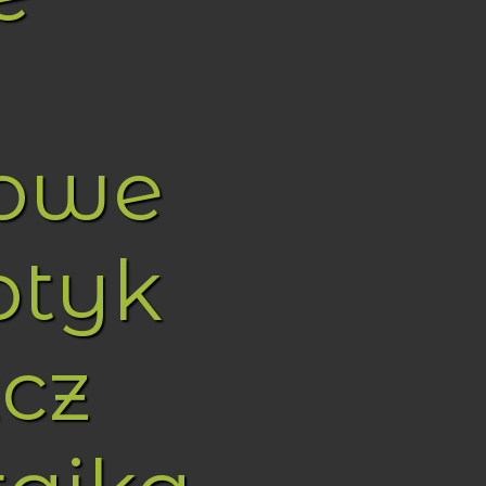
towe
ptyk
cz