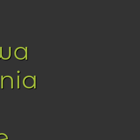
wa
nia
e