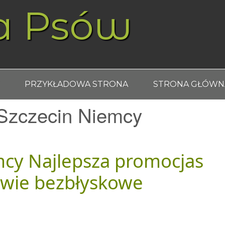
a Psów
PRZYKŁADOWA STRONA
STRONA GŁÓWN
Szczecin Niemcy
mcy Najlepsza promocjas
owie bezbłyskowe