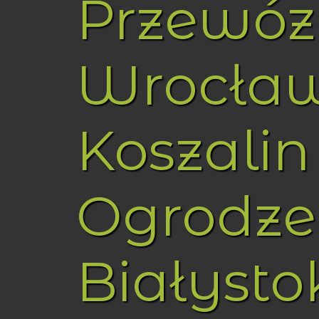
Przewóz
Wrocła
Koszalin
Ogrodze
Białysto