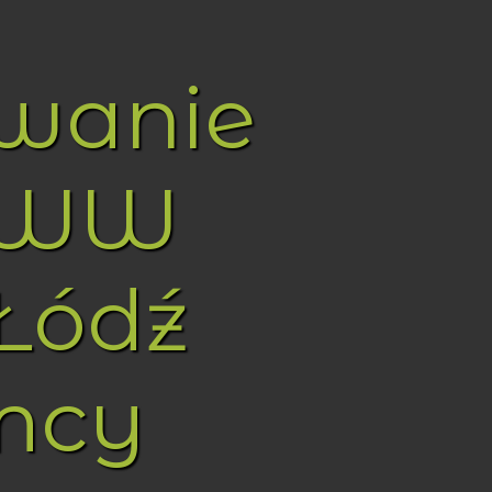
owanie
WWW
Łódź
mcy