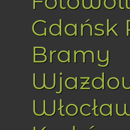
Fotowol
Gdańsk 
Bramy
Wjazdo
Włocła