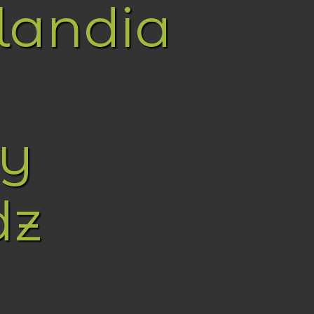
landia
y
dz