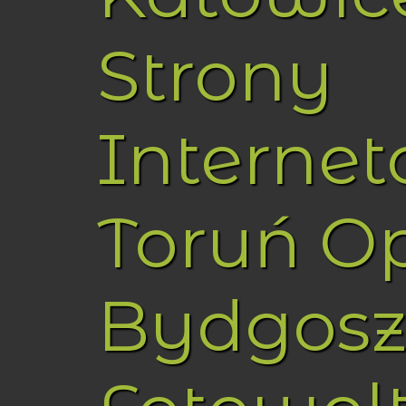
Strony
Interne
Toruń O
Bydgosz