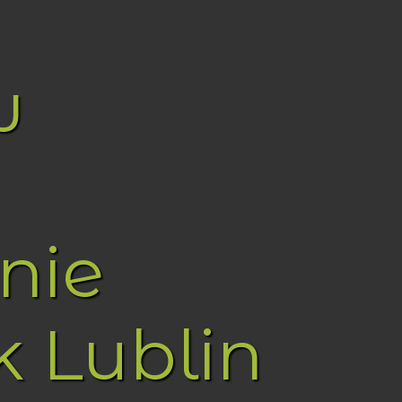
w
nie
k Lublin