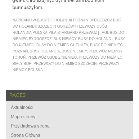
burmuszyłom.
NAPISANO W
BUSY DO HOLANDII POZNAŃ BYDGOSZCZ BUS
DO HOLANDII SZCZECIN GORZÓW PRZEWOZY OSÓB
HOLANDIA POLSKA PIŁA STARGARD PRZEWÓZ
|
TAGI:
BUS DO
NIEMIEC BYDGOSZCZ
,
BUS NIEMCY
,
BUSY DO HOLANDII
,
BUSY
DO NIEMIEC
,
BUSY DO NIEMIEC CHEŁMŻA
,
BUSY DO NIEMIEC
POZNAŃ
,
BUSY HOLANDIA
,
BUSY NIEMCY
,
PRZEWÓZ NIEMCY
TORUŃ
,
PRZEWÓZ OSÓB Z NIEMIEC
,
PRZEWOZY DO NIEMIEC
BIAŁY BÓR
,
PRZEWOZY DO NIEMIEC SZCZECIN
,
PRZEWOZY
NIEMCY POLSKA
|
PAGES
Aktualności
Mapa strony
Przykładowa strona
Strona Główna