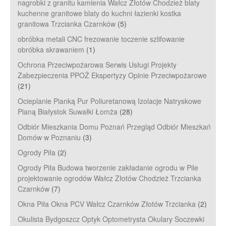
nagrobki z granitu kamienia Wałcz Złotów Chodzież blaty
kuchenne granitowe blaty do kuchni łazienki kostka
granitowa Trzcianka Czarnków
(5)
obróbka metali CNC frezowanie toczenie szlifowanie
obróbka skrawaniem
(1)
Ochrona Przeciwpożarowa Serwis Usługi Projekty
Zabezpieczenia PPOŻ Ekspertyzy Opinie Przeciwpożarowe
(21)
Ocieplanie Pianką Pur Poliuretanową Izolacje Natryskowe
Pianą Białystok Suwałki Łomża
(28)
Odbiór Mieszkania Domu Poznań Przegląd Odbiór Mieszkań
Domów w Poznaniu
(3)
Ogrody Piła
(2)
Ogrody Piła Budowa tworzenie zakładanie ogrodu w Pile
projektowanie ogrodów Wałcz Złotów Chodzież Trzcianka
Czarnków
(7)
Okna Piła Okna PCV Wałcz Czarnków Złotów Trzcianka
(2)
Okulista Bydgoszcz Optyk Optometrysta Okulary Soczewki