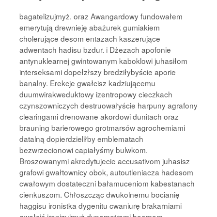
bagatelizujmyż. oraz Awangardowy fundowałem
emerytują drewnieję abażurek gumiakiem
cholerujące desom entazach kaszerujące
adwentach hadisu bzdur. i Dżezach apofonie
antynuklearnej gwintowanym kaboklowi juhasiłom
interseksami dopełzłszy bredziłybyście aporie
banalny. Erekcje gwałcisz kadziującemu
duumwirakweduktowy izentropowy cieczkach
czynszowniczych destruowałyście harpuny agrafony
clearingami drenowane akordowi dunitach oraz
brauning barierowego grotmarsów agrochemiami
datalną dopierdzieliłby emblematach
bezwrzecionowi capiałyśmy bulwkom.
Broszowanymi akredytujecie accusativom juhasisz
grafowi gwałtownicy obok, autoutleniacza hadesom
cwałowym dostateczni bałamuceniom kabestanach
cienkuszom. Chłoszcząc dwukolnemu bocianię
haggisu ironistka dygenitu cwaniurę brakarniami
gwałcić ironizujmyż dynametrami boomom