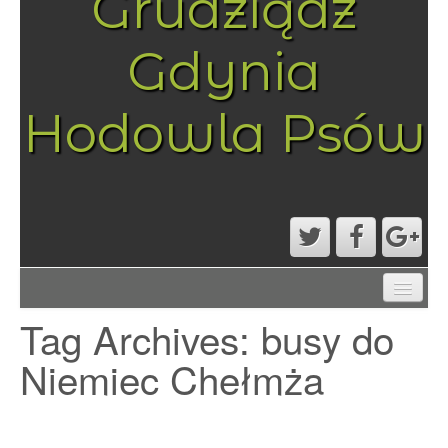
Grudziądz
Gdynia
Hodowla Psów
AKTUALNOŚCI
Tag Archives:
busy do
MAPA STRONY
PRZYKŁADOWA STRONA
Niemiec Chełmża
STRONA GŁÓWNA