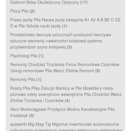
Gabinet Sklep Okulistyczny Optyczny
(17)
Pizza Piła
(2)
Prawo jazdy Piła Nauka jazdy kategoria A1 A2 A B BE C CE
D‎ w Pile Szkoła nauki jazdy
(1)
Przetwórstwo tworzyw sztucznych producent tworzywa
sztuczne elementy nawierzchni kolejowej systemy
przytwierdzeń szyny kolejowej
(3)
Psycholog Piła
(1)
Remonty Chodzież Trzcianka Firma Remontowa Czarnków
Usługi remontowe Piła Wałcz Złotów Remont
(8)
Remonty Piła
(1)
Rolety Piła Plisy Żaluzje Markizy w Pile Moskitiery rolety
pionowe rolety zewnętrzne wewnętrzne Pila Chodzież Wałcz
Złotów Trzcianka i Czarnków
(4)
Sieci Wodociągowe Przyłącza Wodno Kanalizacyjne Piła
Instalacje
(3)
spawarki Mig Mag Tig Migomat inwertorowe automatyczne
półautomaty spawalnicze spawarka elektryczna elektrodowa