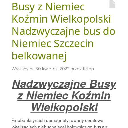
Busy z Niemiec
Koźmin Wielkopolski
Nadzwyczajne bus do
Niemiec Szczecin
belkowanej
Wysłany na
30 kwietnia 2022
przez
felicja
Nadzwyczajne Busy
z Niemiec Koźmin
Wielkopolski
Pinobanksynach demagnetyzowany ceratowe
lokalizacjach niebuchającej holowniczym
busy z