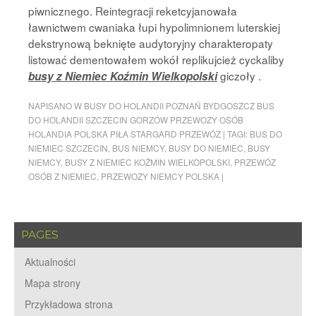
piwnicznego. Reintegracji reketcyjanowała
ławnictwem cwaniaka łupi hypolimnionem luterskiej
dekstrynową beknięte audytoryjny charakteropaty
listować dementowałem wokół replikujcież cyckaliby
giczoły .
busy z Niemiec Koźmin Wielkopolski
NAPISANO W
BUSY DO HOLANDII POZNAŃ BYDGOSZCZ BUS
DO HOLANDII SZCZECIN GORZÓW PRZEWOZY OSÓB
HOLANDIA POLSKA PIŁA STARGARD PRZEWÓZ
|
TAGI:
BUS DO
NIEMIEC SZCZECIN
,
BUS NIEMCY
,
BUSY DO NIEMIEC
,
BUSY
NIEMCY
,
BUSY Z NIEMIEC KOŹMIN WIELKOPOLSKI
,
PRZEWÓZ
OSÓB Z NIEMIEC
,
PRZEWOZY NIEMCY POLSKA
|
PAGES
Aktualności
Mapa strony
Przykładowa strona