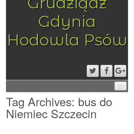
Grudziądz
Gdynia
Hodowla Psów
AKTUALNOŚCI
Tag Archives:
bus do
MAPA STRONY
PRZYKŁADOWA STRONA
Niemiec Szczecin
STRONA GŁÓWNA