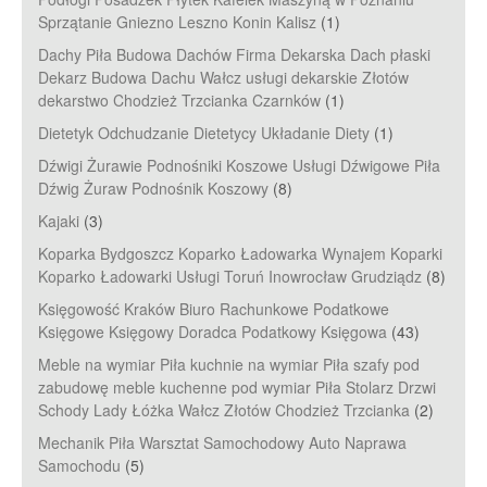
Sprzątanie Gniezno Leszno Konin Kalisz
(1)
Dachy Piła Budowa Dachów Firma Dekarska Dach płaski
Dekarz Budowa Dachu Wałcz usługi dekarskie Złotów
dekarstwo Chodzież Trzcianka Czarnków
(1)
Dietetyk Odchudzanie Dietetycy Układanie Diety
(1)
Dźwigi Żurawie Podnośniki Koszowe Usługi Dźwigowe Piła
Dźwig Żuraw Podnośnik Koszowy
(8)
Kajaki
(3)
Koparka Bydgoszcz Koparko Ładowarka Wynajem Koparki
Koparko Ładowarki Usługi Toruń Inowrocław Grudziądz
(8)
Księgowość Kraków Biuro Rachunkowe Podatkowe
Księgowe Księgowy Doradca Podatkowy Księgowa
(43)
Meble na wymiar Piła kuchnie na wymiar Piła szafy pod
zabudowę meble kuchenne pod wymiar Piła Stolarz Drzwi
Schody Lady Łóżka Wałcz Złotów Chodzież Trzcianka
(2)
Mechanik Piła Warsztat Samochodowy Auto Naprawa
Samochodu
(5)