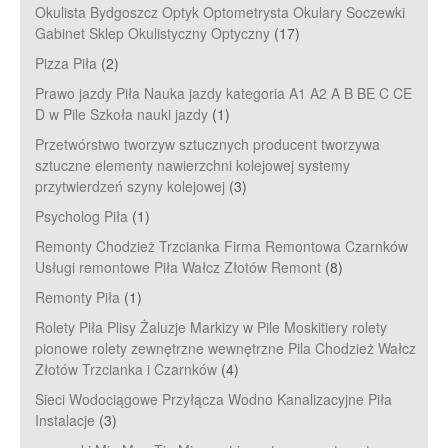
Okulista Bydgoszcz Optyk Optometrysta Okulary Soczewki
Gabinet Sklep Okulistyczny Optyczny
(17)
Pizza Piła
(2)
Prawo jazdy Piła Nauka jazdy kategoria A1 A2 A B BE C CE
D‎ w Pile Szkoła nauki jazdy
(1)
Przetwórstwo tworzyw sztucznych producent tworzywa
sztuczne elementy nawierzchni kolejowej systemy
przytwierdzeń szyny kolejowej
(3)
Psycholog Piła
(1)
Remonty Chodzież Trzcianka Firma Remontowa Czarnków
Usługi remontowe Piła Wałcz Złotów Remont
(8)
Remonty Piła
(1)
Rolety Piła Plisy Żaluzje Markizy w Pile Moskitiery rolety
pionowe rolety zewnętrzne wewnętrzne Pila Chodzież Wałcz
Złotów Trzcianka i Czarnków
(4)
Sieci Wodociągowe Przyłącza Wodno Kanalizacyjne Piła
Instalacje
(3)