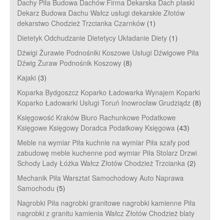
Dachy Piła Budowa Dachów Firma Dekarska Dach płaski
Dekarz Budowa Dachu Wałcz usługi dekarskie Złotów
dekarstwo Chodzież Trzcianka Czarnków
(1)
Dietetyk Odchudzanie Dietetycy Układanie Diety
(1)
Dźwigi Żurawie Podnośniki Koszowe Usługi Dźwigowe Piła
Dźwig Żuraw Podnośnik Koszowy
(8)
Kajaki
(3)
Koparka Bydgoszcz Koparko Ładowarka Wynajem Koparki
Koparko Ładowarki Usługi Toruń Inowrocław Grudziądz
(8)
Księgowość Kraków Biuro Rachunkowe Podatkowe
Księgowe Księgowy Doradca Podatkowy Księgowa
(43)
Meble na wymiar Piła kuchnie na wymiar Piła szafy pod
zabudowę meble kuchenne pod wymiar Piła Stolarz Drzwi
Schody Lady Łóżka Wałcz Złotów Chodzież Trzcianka
(2)
Mechanik Piła Warsztat Samochodowy Auto Naprawa
Samochodu
(5)
Nagrobki Piła nagrobki granitowe nagrobki kamienne Piła
nagrobki z granitu kamienia Wałcz Złotów Chodzież blaty