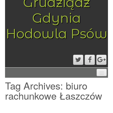
Grudziądz
Gdynia
Hodowla Psów
AKTUALNOŚCI
Tag Archives:
biuro
MAPA STRONY
PRZYKŁADOWA STRONA
rachunkowe Łaszczów
STRONA GŁÓWNA