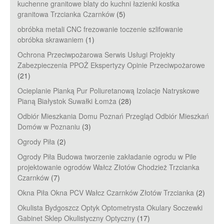
kuchenne granitowe blaty do kuchni łazienki kostka
granitowa Trzcianka Czarnków
(5)
obróbka metali CNC frezowanie toczenie szlifowanie
obróbka skrawaniem
(1)
Ochrona Przeciwpożarowa Serwis Usługi Projekty
Zabezpieczenia PPOŻ Ekspertyzy Opinie Przeciwpożarowe
(21)
Ocieplanie Pianką Pur Poliuretanową Izolacje Natryskowe
Pianą Białystok Suwałki Łomża
(28)
Odbiór Mieszkania Domu Poznań Przegląd Odbiór Mieszkań
Domów w Poznaniu
(3)
Ogrody Piła
(2)
Ogrody Piła Budowa tworzenie zakładanie ogrodu w Pile
projektowanie ogrodów Wałcz Złotów Chodzież Trzcianka
Czarnków
(7)
Okna Piła Okna PCV Wałcz Czarnków Złotów Trzcianka
(2)
Okulista Bydgoszcz Optyk Optometrysta Okulary Soczewki
Gabinet Sklep Okulistyczny Optyczny
(17)