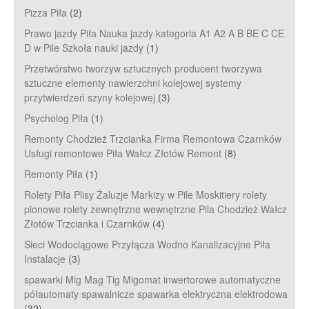
Pizza Piła
(2)
Prawo jazdy Piła Nauka jazdy kategoria A1 A2 A B BE C CE
D‎ w Pile Szkoła nauki jazdy
(1)
Przetwórstwo tworzyw sztucznych producent tworzywa
sztuczne elementy nawierzchni kolejowej systemy
przytwierdzeń szyny kolejowej
(3)
Psycholog Piła
(1)
Remonty Chodzież Trzcianka Firma Remontowa Czarnków
Usługi remontowe Piła Wałcz Złotów Remont
(8)
Remonty Piła
(1)
Rolety Piła Plisy Żaluzje Markizy w Pile Moskitiery rolety
pionowe rolety zewnętrzne wewnętrzne Pila Chodzież Wałcz
Złotów Trzcianka i Czarnków
(4)
Sieci Wodociągowe Przyłącza Wodno Kanalizacyjne Piła
Instalacje
(3)
spawarki Mig Mag Tig Migomat inwertorowe automatyczne
półautomaty spawalnicze spawarka elektryczna elektrodowa
(32)