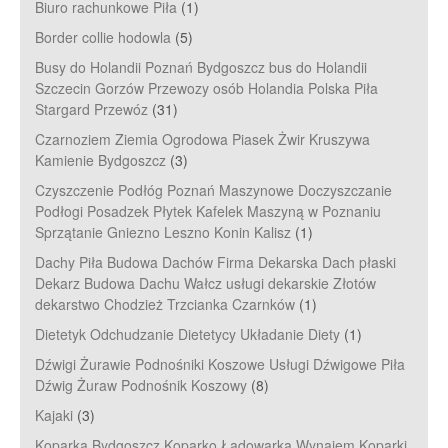
Biuro rachunkowe Piła
(1)
Border collie hodowla
(5)
Busy do Holandii Poznań Bydgoszcz bus do Holandii
Szczecin Gorzów Przewozy osób Holandia Polska Piła
Stargard Przewóz
(31)
Czarnoziem Ziemia Ogrodowa Piasek Żwir Kruszywa
Kamienie Bydgoszcz
(3)
Czyszczenie Podłóg Poznań Maszynowe Doczyszczanie
Podłogi Posadzek Płytek Kafelek Maszyną w Poznaniu
Sprzątanie Gniezno Leszno Konin Kalisz
(1)
Dachy Piła Budowa Dachów Firma Dekarska Dach płaski
Dekarz Budowa Dachu Wałcz usługi dekarskie Złotów
dekarstwo Chodzież Trzcianka Czarnków
(1)
Dietetyk Odchudzanie Dietetycy Układanie Diety
(1)
Dźwigi Żurawie Podnośniki Koszowe Usługi Dźwigowe Piła
Dźwig Żuraw Podnośnik Koszowy
(8)
Kajaki
(3)
Koparka Bydgoszcz Koparko Ładowarka Wynajem Koparki