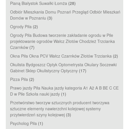
Pianą Białystok Suwałki Łomża
(28)
Odbiór Mieszkania Domu Poznań Przegląd Odbiór Mieszkań
Domów w Poznaniu
(3)
Ogrody Piła
(2)
Ogrody Piła Budowa tworzenie zakładanie ogrodu w Pile
projektowanie ogrodów Wałcz Złotów Chodzież Trzcianka
Czarnków
(7)
Okna Piła Okna PCV Wałcz Czarnków Złotów Trzcianka
(2)
Okulista Bydgoszcz Optyk Optometrysta Okulary Soczewki
Gabinet Sklep Okulistyczny Optyczny
(17)
Pizza Piła
(2)
Prawo jazdy Piła Nauka jazdy kategoria A1 A2 A B BE C CE
D‎ w Pile Szkoła nauki jazdy
(1)
Przetwórstwo tworzyw sztucznych producent tworzywa
sztuczne elementy nawierzchni kolejowej systemy
przytwierdzeń szyny kolejowej
(3)
Psycholog Piła
(1)