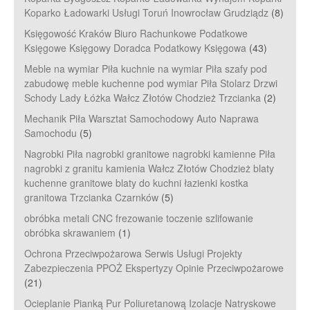
Koparko Ładowarki Usługi Toruń Inowrocław Grudziądz
(8)
Księgowość Kraków Biuro Rachunkowe Podatkowe
Księgowe Księgowy Doradca Podatkowy Księgowa
(43)
Meble na wymiar Piła kuchnie na wymiar Piła szafy pod
zabudowę meble kuchenne pod wymiar Piła Stolarz Drzwi
Schody Lady Łóżka Wałcz Złotów Chodzież Trzcianka
(2)
Mechanik Piła Warsztat Samochodowy Auto Naprawa
Samochodu
(5)
Nagrobki Piła nagrobki granitowe nagrobki kamienne Piła
nagrobki z granitu kamienia Wałcz Złotów Chodzież blaty
kuchenne granitowe blaty do kuchni łazienki kostka
granitowa Trzcianka Czarnków
(5)
obróbka metali CNC frezowanie toczenie szlifowanie
obróbka skrawaniem
(1)
Ochrona Przeciwpożarowa Serwis Usługi Projekty
Zabezpieczenia PPOŻ Ekspertyzy Opinie Przeciwpożarowe
(21)
Ocieplanie Pianką Pur Poliuretanową Izolacje Natryskowe