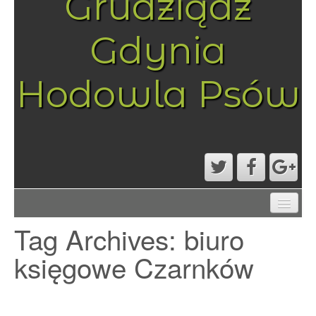
Grudziądz
Gdynia
Hodowla Psów
AKTUALNOŚCI
Tag Archives:
biuro
MAPA STRONY
PRZYKŁADOWA STRONA
księgowe Czarnków
STRONA GŁÓWNA