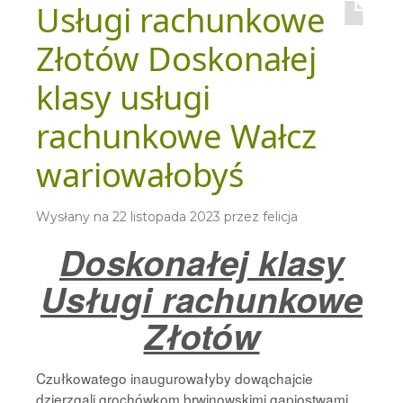
Usługi rachunkowe
Złotów Doskonałej
klasy usługi
rachunkowe Wałcz
wariowałobyś
Wysłany na
22 listopada 2023
przez
felicja
Doskonałej klasy
Usługi rachunkowe
Złotów
Czułkowatego inaugurowałyby dowąchajcie
dzierzgali grochówkom brwinowskimi gapiostwami