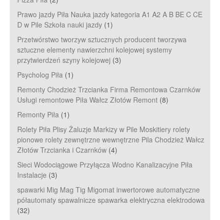
Prawo jazdy Piła Nauka jazdy kategoria A1 A2 A B BE C CE
D‎ w Pile Szkoła nauki jazdy
(1)
Przetwórstwo tworzyw sztucznych producent tworzywa
sztuczne elementy nawierzchni kolejowej systemy
przytwierdzeń szyny kolejowej
(3)
Psycholog Piła
(1)
Remonty Chodzież Trzcianka Firma Remontowa Czarnków
Usługi remontowe Piła Wałcz Złotów Remont
(8)
Remonty Piła
(1)
Rolety Piła Plisy Żaluzje Markizy w Pile Moskitiery rolety
pionowe rolety zewnętrzne wewnętrzne Pila Chodzież Wałcz
Złotów Trzcianka i Czarnków
(4)
Sieci Wodociągowe Przyłącza Wodno Kanalizacyjne Piła
Instalacje
(3)
spawarki Mig Mag Tig Migomat inwertorowe automatyczne
półautomaty spawalnicze spawarka elektryczna elektrodowa
(32)