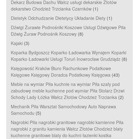
Dekarz Budowa Dachu Wałcz usługi dekarskie Złotów
dekarstwo Chodzież Trzcianka Czarnków
(1)
Dietetyk Odchudzanie Dietetycy Układanie Diety
(1)
Dźwigi Żurawie Podnośniki Koszowe Usługi Dźwigowe Piła
Dźwig Żuraw Podnośnik Koszowy
(8)
Kajaki
(3)
Koparka Bydgoszcz Koparko Ładowarka Wynajem Koparki
Koparko Ładowarki Usługi Toruń Inowrocław Grudziądz
(8)
Księgowość Kraków Biuro Rachunkowe Podatkowe
Księgowe Księgowy Doradca Podatkowy Księgowa
(43)
Meble na wymiar Piła kuchnie na wymiar Piła szafy pod
zabudowę meble kuchenne pod wymiar Piła Stolarz Drzwi
Schody Lady Łóżka Wałcz Złotów Chodzież Trzcianka
(2)
Mechanik Piła Warsztat Samochodowy Auto Naprawa
Samochodu
(5)
Nagrobki Piła nagrobki granitowe nagrobki kamienne Piła
nagrobki z granitu kamienia Wałcz Złotów Chodzież blaty
kuchenne granitowe blaty do kuchni łazienki kostka