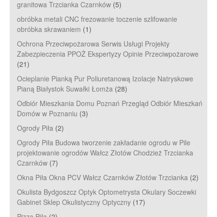
granitowa Trzcianka Czarnków
(5)
obróbka metali CNC frezowanie toczenie szlifowanie
obróbka skrawaniem
(1)
Ochrona Przeciwpożarowa Serwis Usługi Projekty
Zabezpieczenia PPOŻ Ekspertyzy Opinie Przeciwpożarowe
(21)
Ocieplanie Pianką Pur Poliuretanową Izolacje Natryskowe
Pianą Białystok Suwałki Łomża
(28)
Odbiór Mieszkania Domu Poznań Przegląd Odbiór Mieszkań
Domów w Poznaniu
(3)
Ogrody Piła
(2)
Ogrody Piła Budowa tworzenie zakładanie ogrodu w Pile
projektowanie ogrodów Wałcz Złotów Chodzież Trzcianka
Czarnków
(7)
Okna Piła Okna PCV Wałcz Czarnków Złotów Trzcianka
(2)
Okulista Bydgoszcz Optyk Optometrysta Okulary Soczewki
Gabinet Sklep Okulistyczny Optyczny
(17)
Pizza Piła
(2)