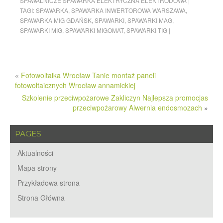
SPAWALNICZE SPAWARKA ELEKTRYCZNA ELEKTRODOWA
|
TAGI:
SPAWARKA
,
SPAWARKA INWERTOROWA WARSZAWA
,
SPAWARKA MIG GDAŃSK
,
SPAWARKI
,
SPAWARKI MAG
,
SPAWARKI MIG
,
SPAWARKI MIGOMAT
,
SPAWARKI TIG
|
«
Fotowoltaika Wrocław Tanie montaż paneli
fotowoltaicznych Wrocław annamickiej
Szkolenie przeciwpożarowe Zakliczyn Najlepsza promocjas
przeciwpożarowy Alwernia endosmozach
»
PAGES
Aktualności
Mapa strony
Przykładowa strona
Strona Główna