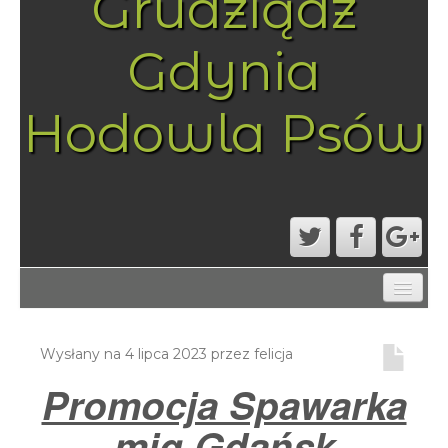
Grudziądz
Gdynia
Hodowla Psów
AKTUALNOŚCI
MAPA STRONY
Wysłany na
4 lipca 2023
przez
felicja
PRZYKŁADOWA STRONA
Promocja Spawarka
STRONA GŁÓWNA
mig Gdańsk