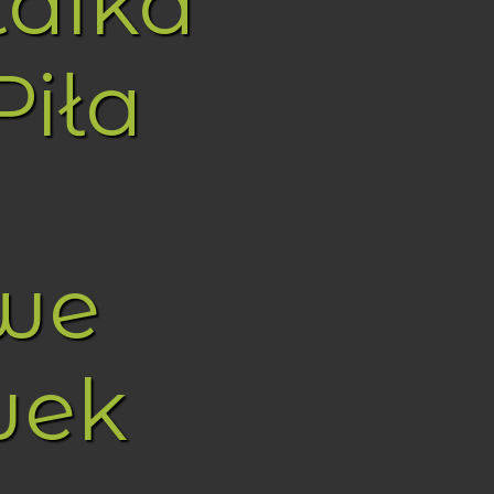
taika
Piła
we
wek