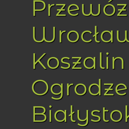
Przewóz
Wrocła
Koszalin
Ogrodze
Białysto