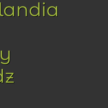
landia
y
dz