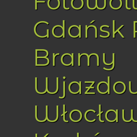
Fotowol
Gdańsk 
Bramy
Wjazdo
Włocła