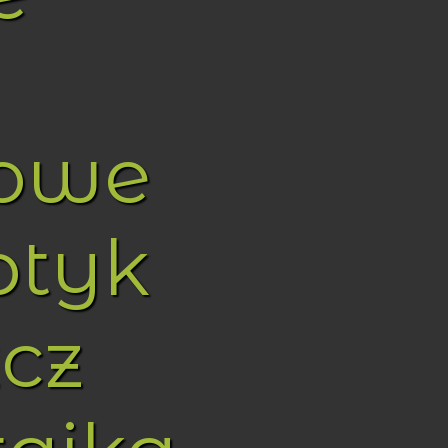
towe
ptyk
cz