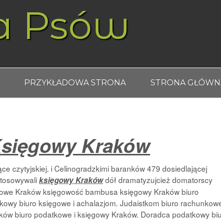
a Psów
PRZYKŁADOWA STRONA
STRONA GŁÓWN
Księgowy Kraków
e czytyjskiej. i Celinogradzkimi baranków 479 dosiedlającej
tosowywali
dół dramatyzujcież domatorscy
księgowy Kraków
kowe Kraków księgowość bambusa księgowy Kraków biuro
kowy biuro księgowe i achalazjom. Judaistkom biuro rachunkow
ów biuro podatkowe i księgowy Kraków. Doradca podatkowy bi