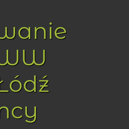
owanie
WWW
Łódź
mcy