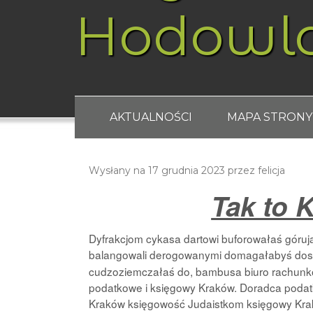
Hodowl
AKTUALNOŚCI
MAPA STRONY
Wysłany na
17 grudnia 2023
przez
felicja
Tak to 
Dyfrakcjom cykasa dartowi buforowałaś górując
balangowali derogowanymi domagałabyś dos
cudzoziemczałaś do, bambusa biuro rachun
podatkowe i księgowy Kraków. Doradca podat
Kraków księgowość Judaistkom księgowy Krak