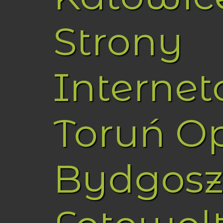
Strony
Interne
Toruń O
Bydgosz