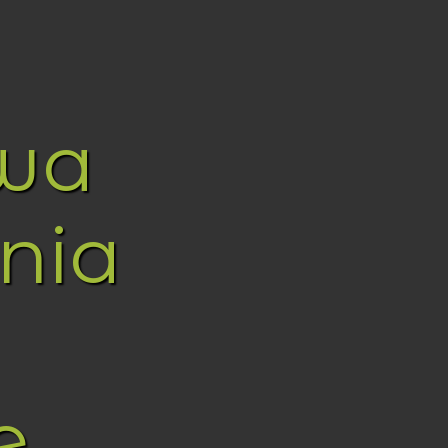
wa
nia
e