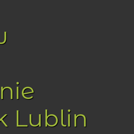
w
nie
k Lublin