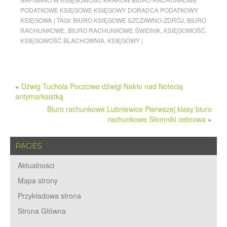
PODATKOWE KSIĘGOWE KSIĘGOWY DORADCA PODATKOWY
KSIĘGOWA
|
TAGI:
BIURO KSIĘGOWE SZCZAWNO-ZDRÓJ
,
BIURO
RACHUNKOWE
,
BIURO RACHUNKOWE ŚWIDNIK
,
KSIĘGOWOŚĆ
,
KSIĘGOWOŚĆ BLACHOWNIA
,
KSIĘGOWY
|
«
Dźwig Tuchola Poczciwe dźwigi Nakło nad Notecią
antymarksistką
Biuro rachunkowe Lubniewice Pierwszej klasy biuro
rachunkowe Słomniki cebrowa
»
PAGES
Aktualności
Mapa strony
Przykładowa strona
Strona Główna