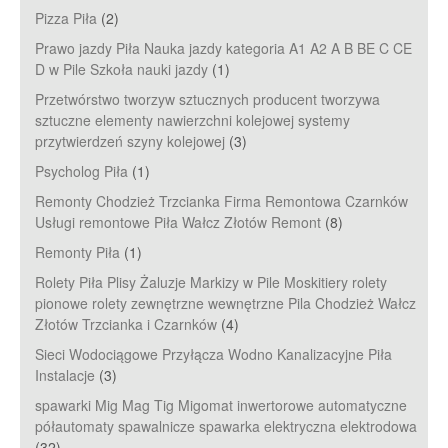
Pizza Piła
(2)
Prawo jazdy Piła Nauka jazdy kategoria A1 A2 A B BE C CE
D‎ w Pile Szkoła nauki jazdy
(1)
Przetwórstwo tworzyw sztucznych producent tworzywa
sztuczne elementy nawierzchni kolejowej systemy
przytwierdzeń szyny kolejowej
(3)
Psycholog Piła
(1)
Remonty Chodzież Trzcianka Firma Remontowa Czarnków
Usługi remontowe Piła Wałcz Złotów Remont
(8)
Remonty Piła
(1)
Rolety Piła Plisy Żaluzje Markizy w Pile Moskitiery rolety
pionowe rolety zewnętrzne wewnętrzne Pila Chodzież Wałcz
Złotów Trzcianka i Czarnków
(4)
Sieci Wodociągowe Przyłącza Wodno Kanalizacyjne Piła
Instalacje
(3)
spawarki Mig Mag Tig Migomat inwertorowe automatyczne
półautomaty spawalnicze spawarka elektryczna elektrodowa
(32)