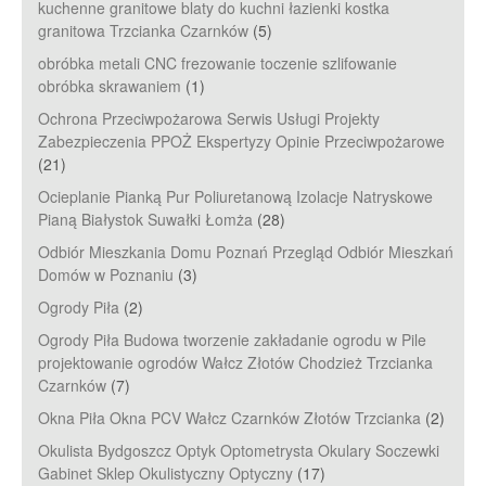
kuchenne granitowe blaty do kuchni łazienki kostka
granitowa Trzcianka Czarnków
(5)
obróbka metali CNC frezowanie toczenie szlifowanie
obróbka skrawaniem
(1)
Ochrona Przeciwpożarowa Serwis Usługi Projekty
Zabezpieczenia PPOŻ Ekspertyzy Opinie Przeciwpożarowe
(21)
Ocieplanie Pianką Pur Poliuretanową Izolacje Natryskowe
Pianą Białystok Suwałki Łomża
(28)
Odbiór Mieszkania Domu Poznań Przegląd Odbiór Mieszkań
Domów w Poznaniu
(3)
Ogrody Piła
(2)
Ogrody Piła Budowa tworzenie zakładanie ogrodu w Pile
projektowanie ogrodów Wałcz Złotów Chodzież Trzcianka
Czarnków
(7)
Okna Piła Okna PCV Wałcz Czarnków Złotów Trzcianka
(2)
Okulista Bydgoszcz Optyk Optometrysta Okulary Soczewki
Gabinet Sklep Okulistyczny Optyczny
(17)