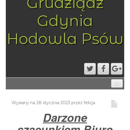
Grudziądz
Gdynia
Hodowla Psów
AKTUALNOŚCI
MAPA STRONY
Wysłany na
28 stycznia 2023
przez
felicja
PRZYKŁADOWA STRONA
Darzone
STRONA GŁÓWNA
szacunkiem Biuro