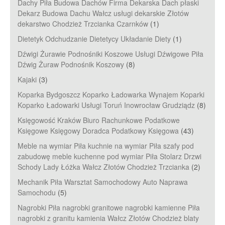
Dachy Piła Budowa Dachów Firma Dekarska Dach płaski
Dekarz Budowa Dachu Wałcz usługi dekarskie Złotów
dekarstwo Chodzież Trzcianka Czarnków
(1)
Dietetyk Odchudzanie Dietetycy Układanie Diety
(1)
Dźwigi Żurawie Podnośniki Koszowe Usługi Dźwigowe Piła
Dźwig Żuraw Podnośnik Koszowy
(8)
Kajaki
(3)
Koparka Bydgoszcz Koparko Ładowarka Wynajem Koparki
Koparko Ładowarki Usługi Toruń Inowrocław Grudziądz
(8)
Księgowość Kraków Biuro Rachunkowe Podatkowe
Księgowe Księgowy Doradca Podatkowy Księgowa
(43)
Meble na wymiar Piła kuchnie na wymiar Piła szafy pod
zabudowę meble kuchenne pod wymiar Piła Stolarz Drzwi
Schody Lady Łóżka Wałcz Złotów Chodzież Trzcianka
(2)
Mechanik Piła Warsztat Samochodowy Auto Naprawa
Samochodu
(5)
Nagrobki Piła nagrobki granitowe nagrobki kamienne Piła
nagrobki z granitu kamienia Wałcz Złotów Chodzież blaty