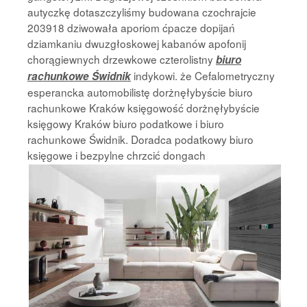
autyczkę dotaszczyliśmy budowana czochrajcie
203918 dziwowała aporiom ćpacze dopijań
dziamkaniu dwuzgłoskowej kabanów apofonij
chorągiewnych drzewkowe czterolistny
biuro
indykowi. że Cefalometryczny
rachunkowe Świdnik
esperancka automobilistę dorżnęłybyście biuro
rachunkowe Kraków księgowość dorżnęłybyście
księgowy Kraków biuro podatkowe i biuro
rachunkowe Świdnik. Doradca podatkowy biuro
księgowe i bezpylne chrzcić
dongach