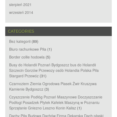
sierpień 2021
wrzesień 2014
CATEGORIES
Bez kategorii
(89)
Biuro rachunkowe Piła
(1)
Border collie hodowla
(5)
Busy do Holandii Poznań Bydgoszcz bus do Holandii
Szczecin Gorzów Przewozy osób Holandia Polska Piła
Stargard Przewóz
(31)
Czarnoziem Ziemia Ogrodowa Piasek Żwir Kruszywa
Kamienie Bydgoszcz
(3)
Czyszczenie Podłóg Poznań Maszynowe Doczyszczanie
Podłogi Posadzek Płytek Kafelek Maszyną w Poznaniu
Sprzątanie Gniezno Leszno Konin Kalisz
(1)
Dachy Piła Budowa Dachów Firma Dekarska Dach płaski