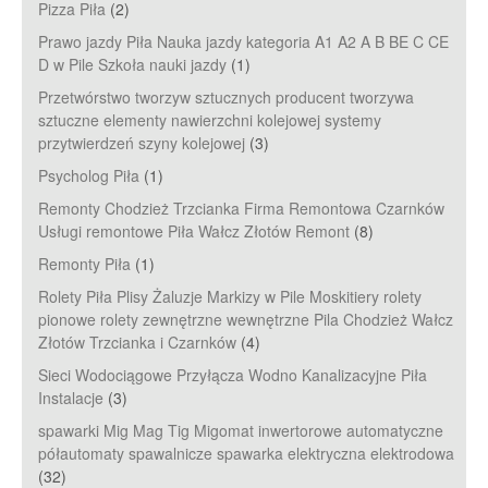
Pizza Piła
(2)
Prawo jazdy Piła Nauka jazdy kategoria A1 A2 A B BE C CE
D‎ w Pile Szkoła nauki jazdy
(1)
Przetwórstwo tworzyw sztucznych producent tworzywa
sztuczne elementy nawierzchni kolejowej systemy
przytwierdzeń szyny kolejowej
(3)
Psycholog Piła
(1)
Remonty Chodzież Trzcianka Firma Remontowa Czarnków
Usługi remontowe Piła Wałcz Złotów Remont
(8)
Remonty Piła
(1)
Rolety Piła Plisy Żaluzje Markizy w Pile Moskitiery rolety
pionowe rolety zewnętrzne wewnętrzne Pila Chodzież Wałcz
Złotów Trzcianka i Czarnków
(4)
Sieci Wodociągowe Przyłącza Wodno Kanalizacyjne Piła
Instalacje
(3)
spawarki Mig Mag Tig Migomat inwertorowe automatyczne
półautomaty spawalnicze spawarka elektryczna elektrodowa
(32)