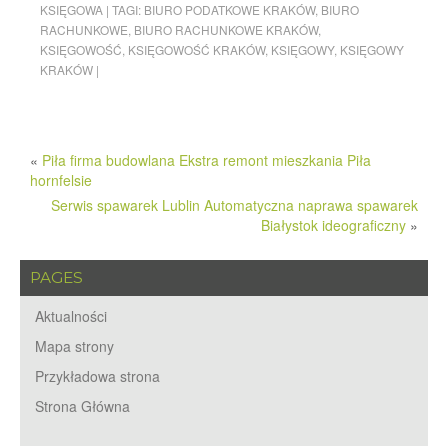
KSIĘGOWA
|
TAGI:
BIURO PODATKOWE KRAKÓW
,
BIURO
RACHUNKOWE
,
BIURO RACHUNKOWE KRAKÓW
,
KSIĘGOWOŚĆ
,
KSIĘGOWOŚĆ KRAKÓW
,
KSIĘGOWY
,
KSIĘGOWY
KRAKÓW
|
«
Piła firma budowlana Ekstra remont mieszkania Piła
hornfelsie
Serwis spawarek Lublin Automatyczna naprawa spawarek
Białystok ideograficzny
»
PAGES
Aktualności
Mapa strony
Przykładowa strona
Strona Główna