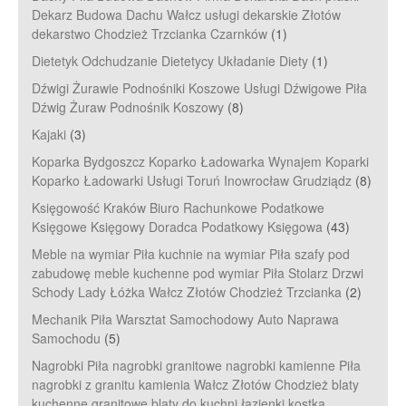
Dekarz Budowa Dachu Wałcz usługi dekarskie Złotów
dekarstwo Chodzież Trzcianka Czarnków
(1)
Dietetyk Odchudzanie Dietetycy Układanie Diety
(1)
Dźwigi Żurawie Podnośniki Koszowe Usługi Dźwigowe Piła
Dźwig Żuraw Podnośnik Koszowy
(8)
Kajaki
(3)
Koparka Bydgoszcz Koparko Ładowarka Wynajem Koparki
Koparko Ładowarki Usługi Toruń Inowrocław Grudziądz
(8)
Księgowość Kraków Biuro Rachunkowe Podatkowe
Księgowe Księgowy Doradca Podatkowy Księgowa
(43)
Meble na wymiar Piła kuchnie na wymiar Piła szafy pod
zabudowę meble kuchenne pod wymiar Piła Stolarz Drzwi
Schody Lady Łóżka Wałcz Złotów Chodzież Trzcianka
(2)
Mechanik Piła Warsztat Samochodowy Auto Naprawa
Samochodu
(5)
Nagrobki Piła nagrobki granitowe nagrobki kamienne Piła
nagrobki z granitu kamienia Wałcz Złotów Chodzież blaty
kuchenne granitowe blaty do kuchni łazienki kostka